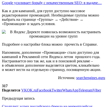
Google усиливает борьбу с некачественным SEO: в выдаче…
Как и для кампаний, для групп доступно массовое
редактирование промоакций. Необходимые группы можно
выбрать на странице «Группы» → «Действия» →
«Промоакция» и задать условия.
Подробнее о настройке блока можно прочесть в Справке.
Напомним, дополнение «Промоакция» стало доступно для
кампаний в Рекламной сети Яндекса летом прошлого года.
Настраивается оно так же, как и в поисковой рекламе –
в объявлении дополнение выделяется цветом, кликабельно
и может вести на отдельную страницу, посвященную акции.
Источник:
searchengines.guru
317
Поделится
VK
OK.ru
Facebook
Twitter
WhatsApp
Telegram
Viber
Предыдущая запись
Столплит: успех российского бренда на маркетплейсах