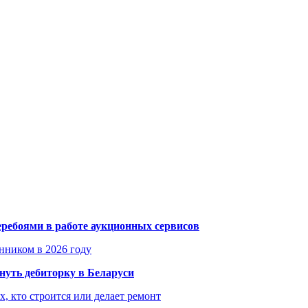
еребоями в работе аукционных сервисов
енником в 2026 году
уть дебиторку в Беларуси
х, кто строится или делает ремонт