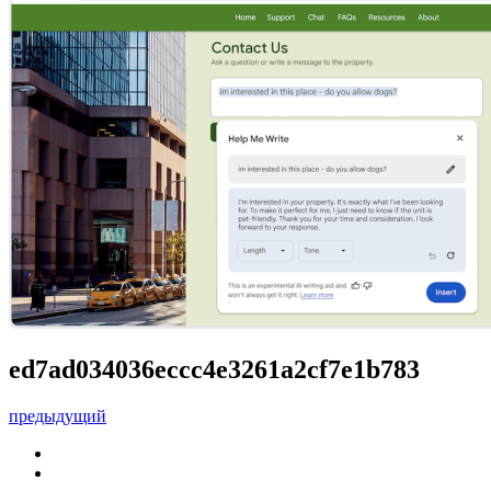
ed7ad034036eccc4e3261a2cf7e1b783
предыдущий