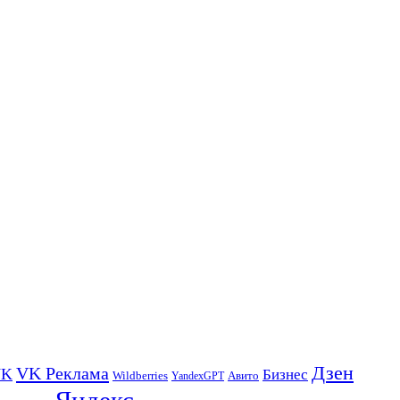
Дзен
VK Реклама
VK
Бизнес
Авито
Wildberries
YandexGPT
Яндекс