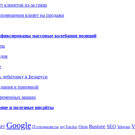
т клиентов из-за грязи
 помещения влияет на продажи
зафиксированы массовые колебания позиций
gma
одов
е
 дебиторку в Беларуси
идания и приемной
овременных машин
вание и полезные инсайты
Google
Rustore
SEO
myTracker
Ozon
GPT
IT-специалисты
Telegram