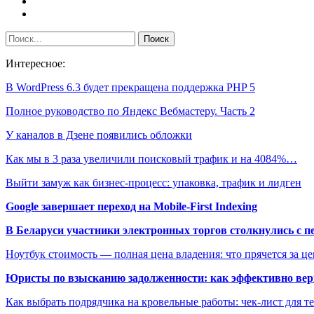
Интересное:
В WordPress 6.3 будет прекращена поддержка PHP 5
Полное руководство по Яндекс Вебмастеру. Часть 2
У каналов в Дзене появились обложки
Как мы в 3 раза увеличили поисковый трафик и на 4084%…
Выйти замуж как бизнес-процесс: упаковка, трафик и лидген
Google завершает переход на Mobile-First Indexing
В Беларуси участники электронных торгов столкнулись с п
Ноутбук стоимость — полная цена владения: что прячется за ц
Юристы по взысканию задолженности: как эффективно верн
Как выбрать подрядчика на кровельные работы: чек-лист для те