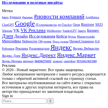
Исследование и полезные инсайты
Метки
#новости компаний
#деньги
#кризис
#авто
AppMetrica
Google
Rustore
SEO
myTracker
Ozon
ChatGPT
IT-специалисты
VK Реклама
VK
Бизнес
Авито
Wildberries
Telegram
YandexGPT
Дзен
Дизайн
Исследования
Кейсы
Маркетплейс
Курсы
Минцифры
ПромоСтраницы
Нейросети
Обучение
Пресс-релизы
РСЯ
Яндекс
Реклама
Роскомнадзор
Яндекс.Вебмастер
Рейтинги
Яндекс.Маркет
Яндекс.Директ
Яндекс.Дзен
маркетинг
технологии
ремонт
Яндекс.Метрика
интерьер
смартфон
Реклама
© 2026 - Новый маркетинг. Все права защищены.
Любое копирование материалов с нашего ресурса разрешается
только с обратной активной ссылкой на страницу статьи.
Все материалы опубликованные на сайте взяты с открытых
источников и других порталов интернета, все права на
авторство принадлежат их законным владельцам.
Sign in