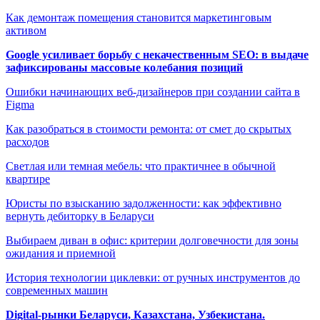
Как демонтаж помещения становится маркетинговым
активом
Google усиливает борьбу с некачественным SEO: в выдаче
зафиксированы массовые колебания позиций
Ошибки начинающих веб-дизайнеров при создании сайта в
Figma
Как разобраться в стоимости ремонта: от смет до скрытых
расходов
Светлая или темная мебель: что практичнее в обычной
квартире
Юристы по взысканию задолженности: как эффективно
вернуть дебиторку в Беларуси
Выбираем диван в офис: критерии долговечности для зоны
ожидания и приемной
История технологии циклевки: от ручных инструментов до
современных машин
Digital-рынки Беларуси, Казахстана, Узбекистана.