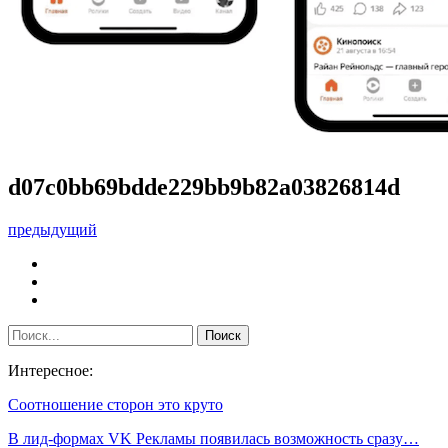
d07c0bb69bdde229bb9b82a03826814d
предыдущий
Интересное:
Соотношение сторон это круто
В лид-формах VK Рекламы появилась возможность сразу…