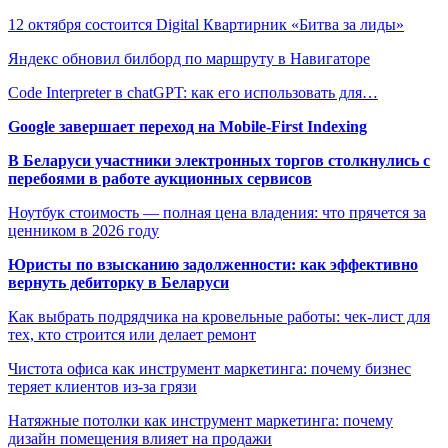
12 октября состоится Digital Квартирник «Битва за лиды»
Яндекс обновил билборд по маршруту в Навигаторе
Code Interpreter в chatGPT: как его использовать для…
Google завершает переход на Mobile-First Indexing
В Беларуси участники электронных торгов столкнулись с
перебоями в работе аукционных сервисов
Ноутбук стоимость — полная цена владения: что прячется за
ценником в 2026 году
Юристы по взысканию задолженности: как эффективно
вернуть дебиторку в Беларуси
Как выбрать подрядчика на кровельные работы: чек-лист для
тех, кто строится или делает ремонт
Чистота офиса как инструмент маркетинга: почему бизнес
теряет клиентов из-за грязи
Натяжные потолки как инструмент маркетинга: почему
дизайн помещения влияет на продажи