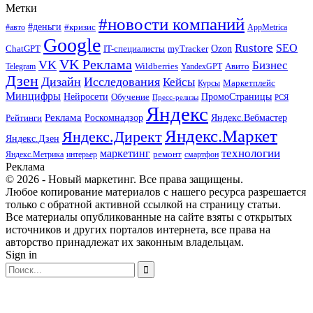
Метки
#новости компаний
#деньги
#кризис
#авто
AppMetrica
Google
Rustore
SEO
myTracker
Ozon
ChatGPT
IT-специалисты
VK Реклама
VK
Бизнес
Авито
Wildberries
Telegram
YandexGPT
Дзен
Дизайн
Исследования
Кейсы
Маркетплейс
Курсы
Минцифры
ПромоСтраницы
Нейросети
Обучение
Пресс-релизы
РСЯ
Яндекс
Реклама
Роскомнадзор
Яндекс.Вебмастер
Рейтинги
Яндекс.Маркет
Яндекс.Директ
Яндекс.Дзен
маркетинг
технологии
ремонт
Яндекс.Метрика
интерьер
смартфон
Реклама
© 2026 - Новый маркетинг. Все права защищены.
Любое копирование материалов с нашего ресурса разрешается
только с обратной активной ссылкой на страницу статьи.
Все материалы опубликованные на сайте взяты с открытых
источников и других порталов интернета, все права на
авторство принадлежат их законным владельцам.
Sign in