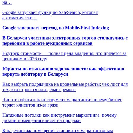
на…
Google запускает функцию SafeSearch, которая
автоматически…
Google завершает переход на Mobile-First Indexing
В Беларуси участники электронных торгов столкнулись с
перебоями в работе аукционных сервисов
Ноутбук стоимость — полная цена владения: что прячется за
ценником в 2026 году
Юристы по взысканию задолженности: как эффективно
вернуть дебиторку в Беларуси
Как выбрать подрядчика на кровельные работы: чек-лист для
тех, кто строится или делает ремонт
Чистота офиса как инструмент маркетинга: почему бизнес
теряет клиентов из-за грязи
Натяжные потолки как инструмент маркетинга: почему
дизайн помещения влияет на продажи
Как демонтаж помещения становится маркетинговым