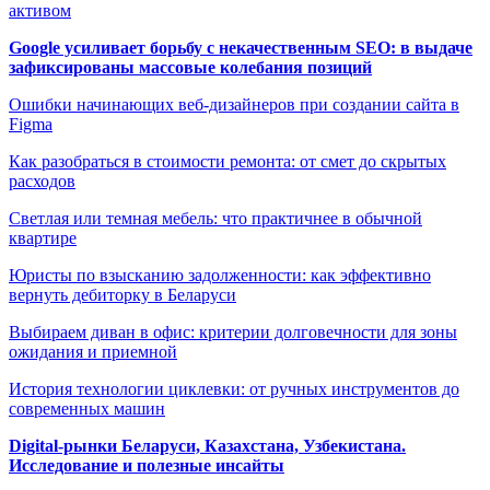
активом
Google усиливает борьбу с некачественным SEO: в выдаче
зафиксированы массовые колебания позиций
Ошибки начинающих веб-дизайнеров при создании сайта в
Figma
Как разобраться в стоимости ремонта: от смет до скрытых
расходов
Светлая или темная мебель: что практичнее в обычной
квартире
Юристы по взысканию задолженности: как эффективно
вернуть дебиторку в Беларуси
Выбираем диван в офис: критерии долговечности для зоны
ожидания и приемной
История технологии циклевки: от ручных инструментов до
современных машин
Digital-рынки Беларуси, Казахстана, Узбекистана.
Исследование и полезные инсайты