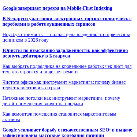
Google завершает переход на Mobile-First Indexing
В Беларуси участники электронных торгов столкнулись с
перебоями в работе аукционных сервисов
Ноутбук стоимость — полная цена владения: что прячется за
ценником в 2026 году
Юристы по взысканию задолженности: как эффективно
вернуть дебиторку в Беларуси
Как выбрать подрядчика на кровельные работы: чек-лист для
тех, кто строится или делает ремонт
Чистота офиса как инструмент маркетинга: почему бизнес
теряет клиентов из-за грязи
Натяжные потолки как инструмент маркетинга: почему
дизайн помещения влияет на продажи
Как демонтаж помещения становится маркетинговым
активом
Google усиливает борьбу с некачественным SEO: в выдаче
зафиксированы массовые колебания позиций