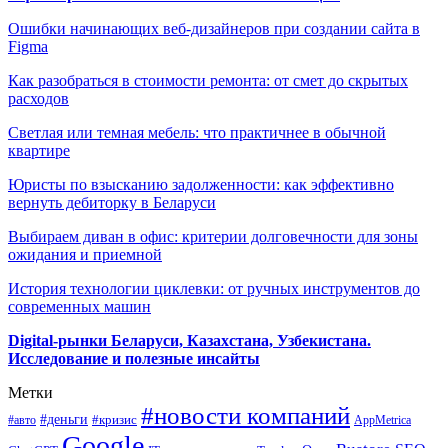
Ошибки начинающих веб-дизайнеров при создании сайта в
Figma
Как разобраться в стоимости ремонта: от смет до скрытых
расходов
Светлая или темная мебель: что практичнее в обычной
квартире
Юристы по взысканию задолженности: как эффективно
вернуть дебиторку в Беларуси
Выбираем диван в офис: критерии долговечности для зоны
ожидания и приемной
История технологии циклевки: от ручных инструментов до
современных машин
Digital-рынки Беларуси, Казахстана, Узбекистана.
Исследование и полезные инсайты
Метки
#новости компаний
#деньги
#кризис
#авто
AppMetrica
Google