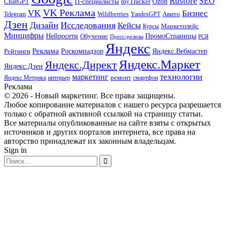
Rustore
SEO
myTracker
Ozon
ChatGPT
IT-специалисты
VK Реклама
VK
Бизнес
Авито
Wildberries
Telegram
YandexGPT
Дзен
Дизайн
Исследования
Кейсы
Маркетплейс
Курсы
Минцифры
ПромоСтраницы
Нейросети
Обучение
Пресс-релизы
РСЯ
Яндекс
Реклама
Роскомнадзор
Яндекс.Вебмастер
Рейтинги
Яндекс.Маркет
Яндекс.Директ
Яндекс.Дзен
маркетинг
технологии
ремонт
Яндекс.Метрика
интерьер
смартфон
Реклама
© 2026 - Новый маркетинг. Все права защищены.
Любое копирование материалов с нашего ресурса разрешается
только с обратной активной ссылкой на страницу статьи.
Все материалы опубликованные на сайте взяты с открытых
источников и других порталов интернета, все права на
авторство принадлежат их законным владельцам.
Sign in