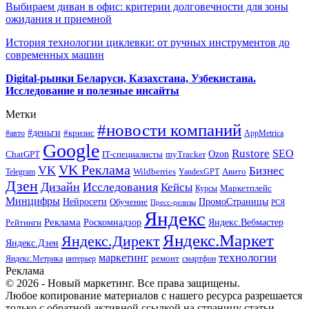
Выбираем диван в офис: критерии долговечности для зоны
ожидания и приемной
История технологии циклевки: от ручных инструментов до
современных машин
Digital-рынки Беларуси, Казахстана, Узбекистана.
Исследование и полезные инсайты
Метки
#новости компаний
#деньги
#кризис
#авто
AppMetrica
Google
Rustore
SEO
myTracker
Ozon
ChatGPT
IT-специалисты
VK Реклама
VK
Бизнес
Авито
Wildberries
Telegram
YandexGPT
Дзен
Дизайн
Исследования
Кейсы
Маркетплейс
Курсы
Минцифры
ПромоСтраницы
Нейросети
Обучение
Пресс-релизы
РСЯ
Яндекс
Реклама
Роскомнадзор
Яндекс.Вебмастер
Рейтинги
Яндекс.Маркет
Яндекс.Директ
Яндекс.Дзен
маркетинг
технологии
ремонт
Яндекс.Метрика
интерьер
смартфон
Реклама
© 2026 - Новый маркетинг. Все права защищены.
Любое копирование материалов с нашего ресурса разрешается
только с обратной активной ссылкой на страницу статьи.