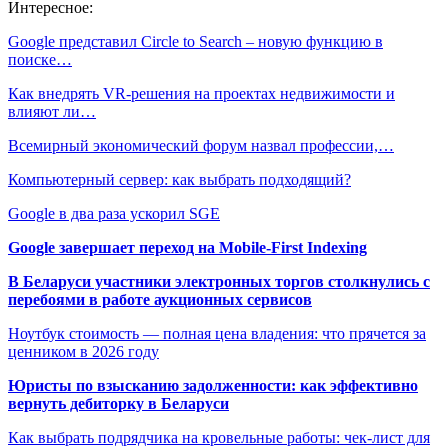
Интересное:
Google представил Circle to Search – новую функцию в
поиске…
Как внедрять VR-решения на проектах недвижимости и
влияют ли…
Всемирный экономический форум назвал профессии,…
Компьютерный сервер: как выбрать подходящий?
Google в два раза ускорил SGE
Google завершает переход на Mobile-First Indexing
В Беларуси участники электронных торгов столкнулись с
перебоями в работе аукционных сервисов
Ноутбук стоимость — полная цена владения: что прячется за
ценником в 2026 году
Юристы по взысканию задолженности: как эффективно
вернуть дебиторку в Беларуси
Как выбрать подрядчика на кровельные работы: чек-лист для