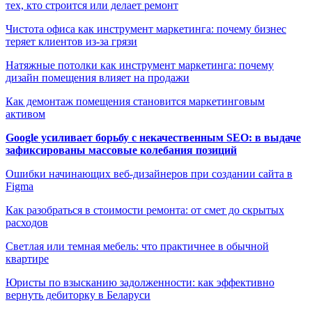
тех, кто строится или делает ремонт
Чистота офиса как инструмент маркетинга: почему бизнес
теряет клиентов из-за грязи
Натяжные потолки как инструмент маркетинга: почему
дизайн помещения влияет на продажи
Как демонтаж помещения становится маркетинговым
активом
Google усиливает борьбу с некачественным SEO: в выдаче
зафиксированы массовые колебания позиций
Ошибки начинающих веб-дизайнеров при создании сайта в
Figma
Как разобраться в стоимости ремонта: от смет до скрытых
расходов
Светлая или темная мебель: что практичнее в обычной
квартире
Юристы по взысканию задолженности: как эффективно
вернуть дебиторку в Беларуси