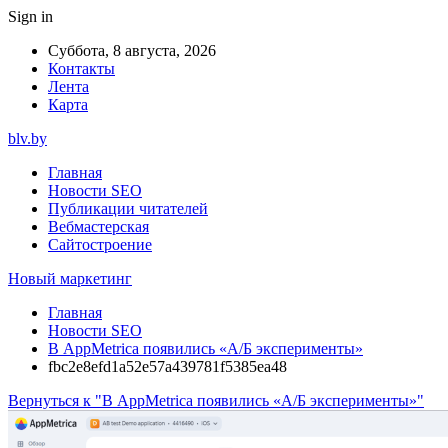
Sign in
Суббота, 8 августа, 2026
Контакты
Лента
Карта
blv.by
Главная
Новости SEO
Публикации читателей
Вебмастерская
Сайтостроение
Новый маркетинг
Главная
Новости SEO
В AppMetrica появились «А/Б эксперименты»
fbc2e8efd1a52e57a439781f5385ea48
Вернуться к "В AppMetrica появились «А/Б эксперименты»"