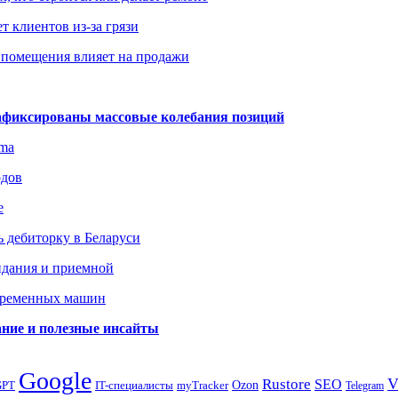
т клиентов из-за грязи
 помещения влияет на продажи
зафиксированы массовые колебания позиций
gma
одов
е
 дебиторку в Беларуси
идания и приемной
овременных машин
вание и полезные инсайты
Google
Rustore
SEO
myTracker
Ozon
GPT
IT-специалисты
Telegram