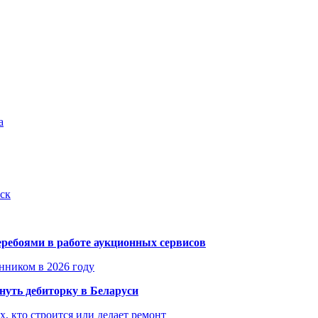
а
ск
еребоями в работе аукционных сервисов
енником в 2026 году
уть дебиторку в Беларуси
х, кто строится или делает ремонт