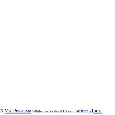
Дзен
VK Реклама
VK
Бизнес
Авито
Wildberries
YandexGPT