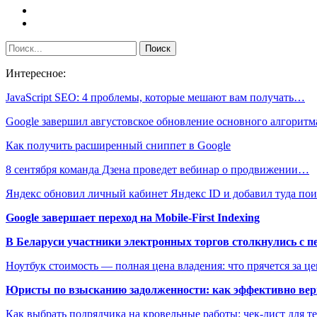
Интересное:
JavaScript SEO: 4 проблемы, которые мешают вам получать…
Google завершил августовское обновление основного алгоритм
Как получить расширенный сниппет в Google
8 сентября команда Дзена проведет вебинар о продвижении…
Яндекс обновил личный кабинет Яндекс ID и добавил туда пои
Google завершает переход на Mobile-First Indexing
В Беларуси участники электронных торгов столкнулись с п
Ноутбук стоимость — полная цена владения: что прячется за ц
Юристы по взысканию задолженности: как эффективно верн
Как выбрать подрядчика на кровельные работы: чек-лист для те