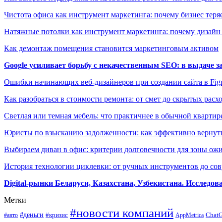
Чистота офиса как инструмент маркетинга: почему бизнес теряе
Натяжные потолки как инструмент маркетинга: почему дизайн
Как демонтаж помещения становится маркетинговым активом
Google усиливает борьбу с некачественным SEO: в выдаче 
Ошибки начинающих веб-дизайнеров при создании сайта в Fi
Как разобраться в стоимости ремонта: от смет до скрытых расх
Светлая или темная мебель: что практичнее в обычной квартир
Юристы по взысканию задолженности: как эффективно вернуть
Выбираем диван в офис: критерии долговечности для зоны ож
История технологии циклевки: от ручных инструментов до с
Digital-рынки Беларуси, Казахстана, Узбекистана. Исследо
Метки
#новости компаний
#деньги
#кризис
Chat
#авто
AppMetrica