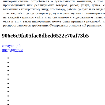
906c6c9fa05fae8dbed6522e70af73b5
следующий
предыдущий