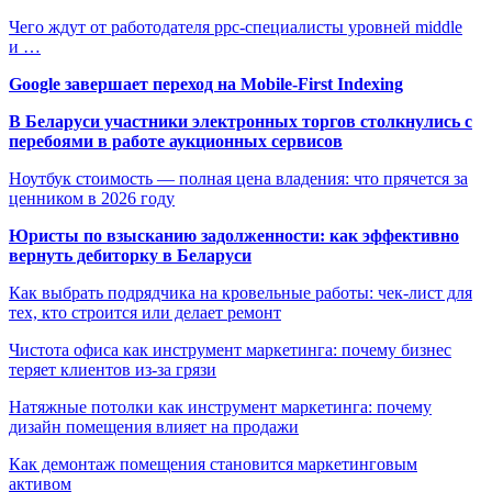
Чего ждут от работодателя ppc-специалисты уровней middle
и …
Google завершает переход на Mobile-First Indexing
В Беларуси участники электронных торгов столкнулись с
перебоями в работе аукционных сервисов
Ноутбук стоимость — полная цена владения: что прячется за
ценником в 2026 году
Юристы по взысканию задолженности: как эффективно
вернуть дебиторку в Беларуси
Как выбрать подрядчика на кровельные работы: чек-лист для
тех, кто строится или делает ремонт
Чистота офиса как инструмент маркетинга: почему бизнес
теряет клиентов из-за грязи
Натяжные потолки как инструмент маркетинга: почему
дизайн помещения влияет на продажи
Как демонтаж помещения становится маркетинговым
активом