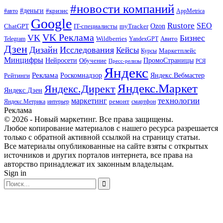
#новости компаний
#деньги
#кризис
#авто
AppMetrica
Google
Rustore
SEO
myTracker
Ozon
ChatGPT
IT-специалисты
VK Реклама
VK
Бизнес
Авито
Wildberries
Telegram
YandexGPT
Дзен
Дизайн
Исследования
Кейсы
Маркетплейс
Курсы
Минцифры
ПромоСтраницы
Нейросети
Обучение
Пресс-релизы
РСЯ
Яндекс
Реклама
Роскомнадзор
Яндекс.Вебмастер
Рейтинги
Яндекс.Маркет
Яндекс.Директ
Яндекс.Дзен
маркетинг
технологии
ремонт
Яндекс.Метрика
интерьер
смартфон
Реклама
© 2026 - Новый маркетинг. Все права защищены.
Любое копирование материалов с нашего ресурса разрешается
только с обратной активной ссылкой на страницу статьи.
Все материалы опубликованные на сайте взяты с открытых
источников и других порталов интернета, все права на
авторство принадлежат их законным владельцам.
Sign in