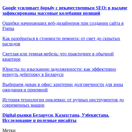
Google усиливает борьбу с некачественным SEO: в выдаче
зафиксированы массовые колебания позиций
Ошибки начинающих веб-дизайнеров при создании сайта в
Figma
Как разобраться в стоимости ремонта: от смет до скрытых
расходов
Светлая или темная мебель: что практичнее в обычной
квартире
Юристы по взысканию задолженности: как эффективно
вернуть дебиторку в Беларуси
Выбираем диван в офис: критерии долговечности для зоны
ожидания и приемной
История технологии циклевки: от ручных инструментов до
современных машин
Digital-рынки Беларуси, Казахстана, Узбекистана.
Исследование и полезные инсайты
Метки