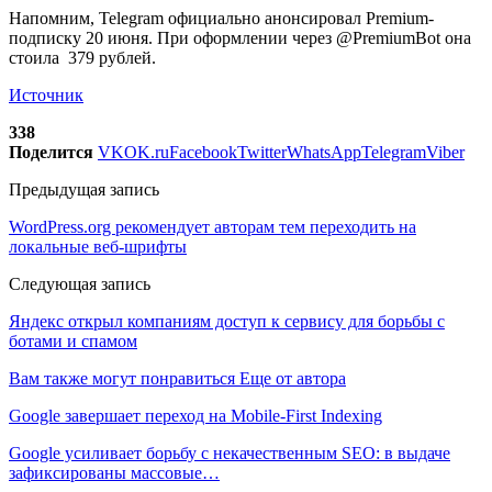
Напомним, Telegram официально анонсировал Premium-
подписку 20 июня. При оформлении через @PremiumBot она
стоила 379 рублей.
Источник
338
Поделится
VK
OK.ru
Facebook
Twitter
WhatsApp
Telegram
Viber
Предыдущая запись
WordPress.org рекомендует авторам тем переходить на
локальные веб-шрифты
Следующая запись
Яндекс открыл компаниям доступ к сервису для борьбы с
ботами и спамом
Вам также могут понравиться
Еще от автора
Google завершает переход на Mobile-First Indexing
Google усиливает борьбу с некачественным SEO: в выдаче
зафиксированы массовые…