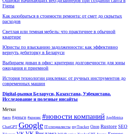
Ошибки начинающих веб-дизайнеров при создании сайта в
Figma
Как разобраться в стоимости ремонта: от смет до скрытых
расходов
Светлая или темная мебель: что практичнее в обычной
квартире
Юристы по взысканию задолженности: как эффективно
вернуть дебиторку в Беларуси
Выбираем диван в офис: критерии долговечности для зоны
ожидания и приемной
История технологии циклевки: от ручных инструментов до
современных машин
Digital-рынки Беларуси, Казахстана, Узбекистана.
Исследование и полезные инсайты
Метки
#новости компаний
#деньги
#кризис
#авто
AppMetrica
Google
Rustore
SEO
myTracker
Ozon
ChatGPT
IT-специалисты
VK Реклама
VK
Бизнес