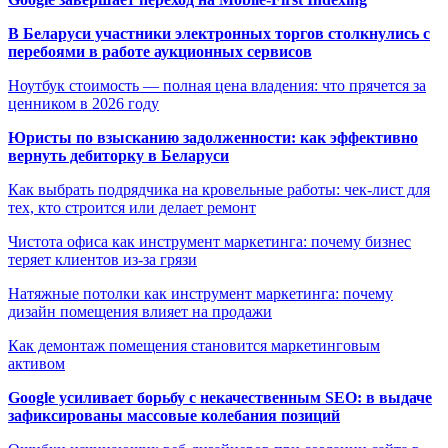
В Беларуси участники электронных торгов столкнулись с
перебоями в работе аукционных сервисов
Ноутбук стоимость — полная цена владения: что прячется за
ценником в 2026 году
Юристы по взысканию задолженности: как эффективно
вернуть дебиторку в Беларуси
Как выбрать подрядчика на кровельные работы: чек-лист для
тех, кто строится или делает ремонт
Чистота офиса как инструмент маркетинга: почему бизнес
теряет клиентов из-за грязи
Натяжные потолки как инструмент маркетинга: почему
дизайн помещения влияет на продажи
Как демонтаж помещения становится маркетинговым
активом
Google усиливает борьбу с некачественным SEO: в выдаче
зафиксированы массовые колебания позиций