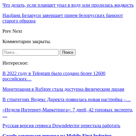
Что делать, если планшет упал в воду или пролилась жидкость
Нацбанк Беларуси завершает прием белорусских банкнот
старого образца
Prev
Next
Комментарии закрыты.
Интересное:
В 2022 году в Telegram было создано более 12600
российских…
Монетизация в RuStore стала доступна физическим лицам
В стратегиях Яндекс Директа появилась новая настройка –…
«Неделя Интернет-Маркетинга»: 7 дней, 42 топовых эксперта,
…
Русская версия сервиса Downdetector перестала работать
Google завершает переход на Mobile-First Indexing