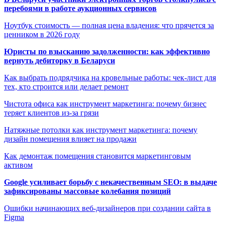
перебоями в работе аукционных сервисов
Ноутбук стоимость — полная цена владения: что прячется за
ценником в 2026 году
Юристы по взысканию задолженности: как эффективно
вернуть дебиторку в Беларуси
Как выбрать подрядчика на кровельные работы: чек-лист для
тех, кто строится или делает ремонт
Чистота офиса как инструмент маркетинга: почему бизнес
теряет клиентов из-за грязи
Натяжные потолки как инструмент маркетинга: почему
дизайн помещения влияет на продажи
Как демонтаж помещения становится маркетинговым
активом
Google усиливает борьбу с некачественным SEO: в выдаче
зафиксированы массовые колебания позиций
Ошибки начинающих веб-дизайнеров при создании сайта в
Figma