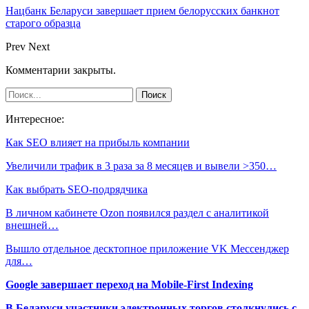
Нацбанк Беларуси завершает прием белорусских банкнот
старого образца
Prev
Next
Комментарии закрыты.
Интересное:
Как SEO влияет на прибыль компании
Увеличили трафик в 3 раза за 8 месяцев и вывели >350…
Как выбрать SEO-подрядчика
В личном кабинете Ozon появился раздел с аналитикой
внешней…
Вышло отдельное десктопное приложение VK Мессенджер
для…
Google завершает переход на Mobile-First Indexing
В Беларуси участники электронных торгов столкнулись с