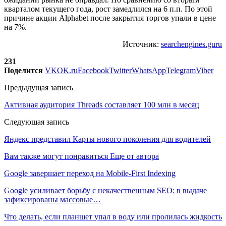
кварталом текущего года, рост замедлился на 6 п.п. По этой
причине акции Alphabet после закрытия торгов упали в цене
на 7%.
Источник:
searchengines.guru
231
Поделится
VK
OK.ru
Facebook
Twitter
WhatsApp
Telegram
Viber
Предыдущая запись
Активная аудитория Threads составляет 100 млн в месяц
Следующая запись
Яндекс представил Карты нового поколения для водителей
Вам также могут понравиться
Еще от автора
Google завершает переход на Mobile-First Indexing
Google усиливает борьбу с некачественным SEO: в выдаче
зафиксированы массовые…
Что делать, если планшет упал в воду или пролилась жидкость