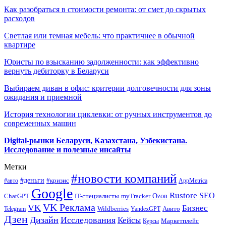
Как разобраться в стоимости ремонта: от смет до скрытых
расходов
Светлая или темная мебель: что практичнее в обычной
квартире
Юристы по взысканию задолженности: как эффективно
вернуть дебиторку в Беларуси
Выбираем диван в офис: критерии долговечности для зоны
ожидания и приемной
История технологии циклевки: от ручных инструментов до
современных машин
Digital-рынки Беларуси, Казахстана, Узбекистана.
Исследование и полезные инсайты
Метки
#новости компаний
#деньги
#кризис
#авто
AppMetrica
Google
Rustore
SEO
myTracker
Ozon
ChatGPT
IT-специалисты
VK Реклама
VK
Бизнес
Авито
Wildberries
Telegram
YandexGPT
Дзен
Дизайн
Исследования
Кейсы
Маркетплейс
Курсы