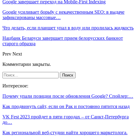
Google завершает переход на Mobile-First Indexing
Google усиливает борьбу с некачественным SEO: в выдаче
зафиксированы массовые…
Что делать, если планшет упал в воду или пролилась жидкость
Нацбанк Беларуси завершает прием белорусских банкнот
старого образца
Prev
Next
Комментарии закрыты.
Интересное:
Почему упали позиции после обновления Google? Спойлер:…
Как продвинуть сайт, если он Рак и постоянно пятится назад
VK Fest 2023 пройдет в пяти городах – от Санкт-Петербурга
до…
Как региональной веб-студии найти хорошего маркетолога.