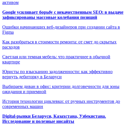
активом
Google усиливает борьбу с некачественным SEO: в выдаче
зафиксированы массовые колебания позиций
Ошибки начинающих веб-дизайнеров при создании сайта в
Figma
Как разобраться в стоимости ремонта: от смет до скрытых
расходов
Светлая или темная мебель: что практичнее в обычной
квартире
Юристы по взысканию задолженности: как эффективно
вернуть дебиторку в Беларуси
Выбираем диван в офис: критерии долговечности для зоны
ожидания и приемной
История технологии циклевки: от ручных инструментов до
современных машин
Digital-рынки Беларуси, Казахстана, Узбекистана.
Исследование и полезные инсайты