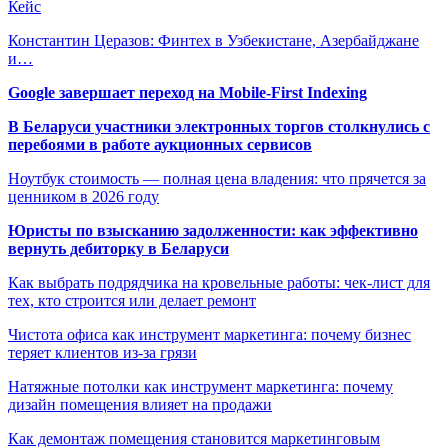
Кейс
Константин Церазов: Финтех в Узбекистане, Азербайджане
и…
Google завершает переход на Mobile-First Indexing
В Беларуси участники электронных торгов столкнулись с
перебоями в работе аукционных сервисов
Ноутбук стоимость — полная цена владения: что прячется за
ценником в 2026 году
Юристы по взысканию задолженности: как эффективно
вернуть дебиторку в Беларуси
Как выбрать подрядчика на кровельные работы: чек-лист для
тех, кто строится или делает ремонт
Чистота офиса как инструмент маркетинга: почему бизнес
теряет клиентов из-за грязи
Натяжные потолки как инструмент маркетинга: почему
дизайн помещения влияет на продажи
Как демонтаж помещения становится маркетинговым