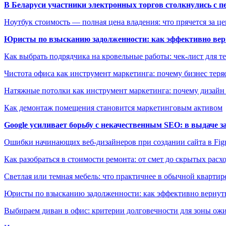
В Беларуси участники электронных торгов столкнулись с п
Ноутбук стоимость — полная цена владения: что прячется за ц
Юристы по взысканию задолженности: как эффективно верн
Как выбрать подрядчика на кровельные работы: чек-лист для те
Чистота офиса как инструмент маркетинга: почему бизнес теряе
Натяжные потолки как инструмент маркетинга: почему дизайн
Как демонтаж помещения становится маркетинговым активом
Google усиливает борьбу с некачественным SEO: в выдаче 
Ошибки начинающих веб-дизайнеров при создании сайта в Fi
Как разобраться в стоимости ремонта: от смет до скрытых расх
Светлая или темная мебель: что практичнее в обычной квартир
Юристы по взысканию задолженности: как эффективно вернуть
Выбираем диван в офис: критерии долговечности для зоны ож