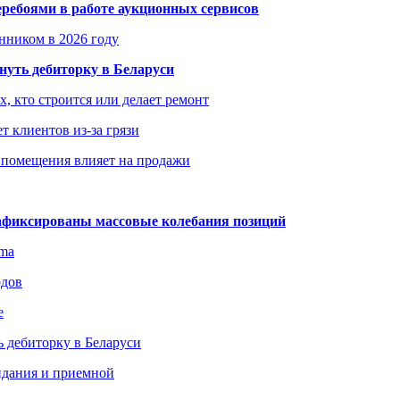
еребоями в работе аукционных сервисов
енником в 2026 году
уть дебиторку в Беларуси
х, кто строится или делает ремонт
т клиентов из-за грязи
 помещения влияет на продажи
зафиксированы массовые колебания позиций
gma
одов
е
 дебиторку в Беларуси
идания и приемной