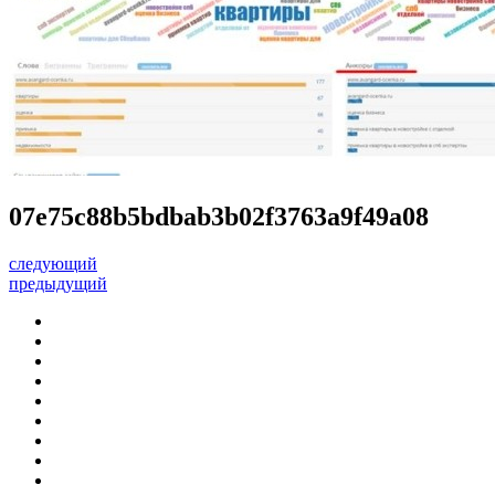
07e75c88b5bdbab3b02f3763a9f49a08
следующий
предыдущий