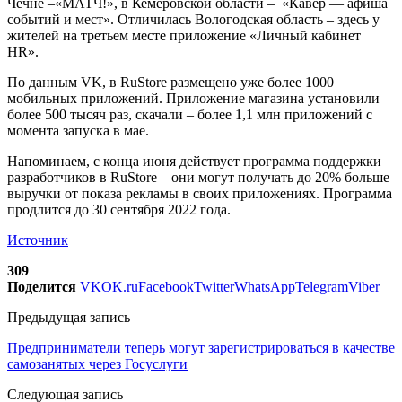
Чечне –«МАТЧ!», в Кемеровской области – «Кавёр — афиша
событий и мест». Отличилась Вологодская область – здесь у
жителей на третьем месте приложение «Личный кабинет
HR».
По данным VK, в RuStore размещено уже более 1000
мобильных приложений. Приложение магазина установили
более 500 тысяч раз, скачали – более 1,1 млн приложений с
момента запуска в мае.
Напоминаем, с конца июня действует программа поддержки
разработчиков в RuStore – они могут получать до 20% больше
выручки от показа рекламы в своих приложениях. Программа
продлится до 30 сентября 2022 года.
Источник
309
Поделится
VK
OK.ru
Facebook
Twitter
WhatsApp
Telegram
Viber
Предыдущая запись
Предприниматели теперь могут зарегистрироваться в качестве
самозанятых через Госуслуги
Следующая запись