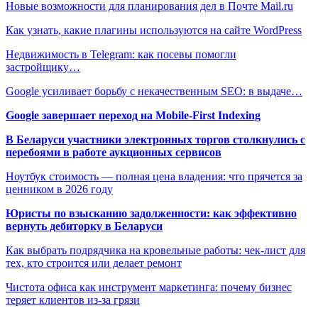
Новые возможности для планирования дел в Почте Mail.ru
Как узнать, какие плагины используются на сайте WordPress
Недвижимость в Telegram: как посевы помогли
застройщику…
Google усиливает борьбу с некачественным SEO: в выдаче…
Google завершает переход на Mobile-First Indexing
В Беларуси участники электронных торгов столкнулись с
перебоями в работе аукционных сервисов
Ноутбук стоимость — полная цена владения: что прячется за
ценником в 2026 году
Юристы по взысканию задолженности: как эффективно
вернуть дебиторку в Беларуси
Как выбрать подрядчика на кровельные работы: чек-лист для
тех, кто строится или делает ремонт
Чистота офиса как инструмент маркетинга: почему бизнес
теряет клиентов из-за грязи