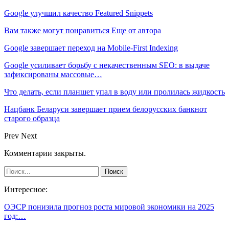
Google улучшил качество Featured Snippets
Вам также могут понравиться
Еще от автора
Google завершает переход на Mobile-First Indexing
Google усиливает борьбу с некачественным SEO: в выдаче
зафиксированы массовые…
Что делать, если планшет упал в воду или пролилась жидкость
Нацбанк Беларуси завершает прием белорусских банкнот
старого образца
Prev
Next
Комментарии закрыты.
Интересное:
ОЭСР понизила прогноз роста мировой экономики на 2025
год:…