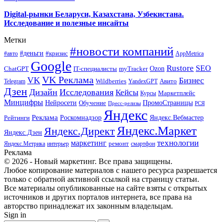
Digital-рынки Беларуси, Казахстана, Узбекистана.
Исследование и полезные инсайты
Метки
#новости компаний
#деньги
#кризис
#авто
AppMetrica
Google
Rustore
SEO
myTracker
Ozon
ChatGPT
IT-специалисты
VK Реклама
VK
Бизнес
Авито
Wildberries
Telegram
YandexGPT
Дзен
Дизайн
Исследования
Кейсы
Маркетплейс
Курсы
Минцифры
ПромоСтраницы
Нейросети
Обучение
Пресс-релизы
РСЯ
Яндекс
Реклама
Роскомнадзор
Яндекс.Вебмастер
Рейтинги
Яндекс.Маркет
Яндекс.Директ
Яндекс.Дзен
маркетинг
технологии
ремонт
Яндекс.Метрика
интерьер
смартфон
Реклама
© 2026 - Новый маркетинг. Все права защищены.
Любое копирование материалов с нашего ресурса разрешается
только с обратной активной ссылкой на страницу статьи.
Все материалы опубликованные на сайте взяты с открытых
источников и других порталов интернета, все права на
авторство принадлежат их законным владельцам.
Sign in