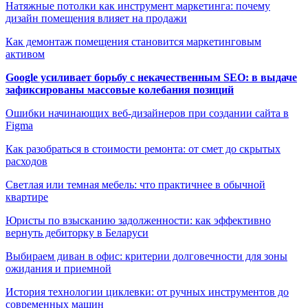
Натяжные потолки как инструмент маркетинга: почему
дизайн помещения влияет на продажи
Как демонтаж помещения становится маркетинговым
активом
Google усиливает борьбу с некачественным SEO: в выдаче
зафиксированы массовые колебания позиций
Ошибки начинающих веб-дизайнеров при создании сайта в
Figma
Как разобраться в стоимости ремонта: от смет до скрытых
расходов
Светлая или темная мебель: что практичнее в обычной
квартире
Юристы по взысканию задолженности: как эффективно
вернуть дебиторку в Беларуси
Выбираем диван в офис: критерии долговечности для зоны
ожидания и приемной
История технологии циклевки: от ручных инструментов до
современных машин