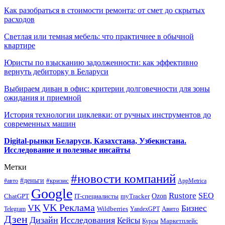
Как разобраться в стоимости ремонта: от смет до скрытых
расходов
Светлая или темная мебель: что практичнее в обычной
квартире
Юристы по взысканию задолженности: как эффективно
вернуть дебиторку в Беларуси
Выбираем диван в офис: критерии долговечности для зоны
ожидания и приемной
История технологии циклевки: от ручных инструментов до
современных машин
Digital-рынки Беларуси, Казахстана, Узбекистана.
Исследование и полезные инсайты
Метки
#новости компаний
#деньги
#кризис
#авто
AppMetrica
Google
Rustore
SEO
myTracker
Ozon
ChatGPT
IT-специалисты
VK Реклама
VK
Бизнес
Авито
Wildberries
Telegram
YandexGPT
Дзен
Дизайн
Исследования
Кейсы
Маркетплейс
Курсы