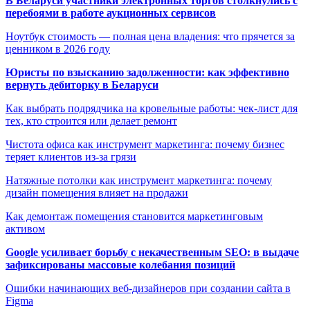
В Беларуси участники электронных торгов столкнулись с
перебоями в работе аукционных сервисов
Ноутбук стоимость — полная цена владения: что прячется за
ценником в 2026 году
Юристы по взысканию задолженности: как эффективно
вернуть дебиторку в Беларуси
Как выбрать подрядчика на кровельные работы: чек-лист для
тех, кто строится или делает ремонт
Чистота офиса как инструмент маркетинга: почему бизнес
теряет клиентов из-за грязи
Натяжные потолки как инструмент маркетинга: почему
дизайн помещения влияет на продажи
Как демонтаж помещения становится маркетинговым
активом
Google усиливает борьбу с некачественным SEO: в выдаче
зафиксированы массовые колебания позиций
Ошибки начинающих веб-дизайнеров при создании сайта в
Figma