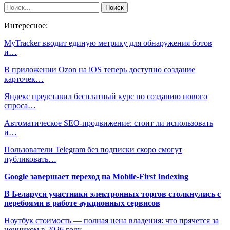
Интересное:
MyTracker вводит единую метрику для обнаружения ботов
и…
В приложении Ozon на iOS теперь доступно создание
карточек…
Яндекс представил бесплатный курс по созданию нового
спроса…
Автоматическое SEO-продвижение: стоит ли использовать
и…
Пользователи Telegram без подписки скоро смогут
публиковать…
Google завершает переход на Mobile-First Indexing
В Беларуси участники электронных торгов столкнулись с
перебоями в работе аукционных сервисов
Ноутбук стоимость — полная цена владения: что прячется за
ценником в 2026 году