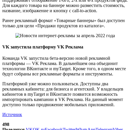
поддерживает отображение 1-ого, 2-х или 4-х продуктов фида.
Для каждого товара на баннере можно разместить стоимость,
название, изображение и кнопку с call-to-action.
Ранее рекламный формат «Товарные баннеры» был доступен
только для цели «Продажи продуктов из каталога».
VK запустила платформу VK Реклама
Команда VK запустила бета-версию новой рекламной
платформы — VK Реклама. В дальнейшем она объединит
технологии ВКонтакте и myTarget. Кроме того, в одном месте
будут собраны все рекламные форматы и инструменты.
Платформой уже можно пользоваться. Доступны два
рекламных кабинета: для бизнеса и агентский. У владельцев
кабинетов в myTarget и ВКонтакте появится возможность
импортировать кампании в VK Реклама. На данный момент
доступно только продвижение мобильных приложений.
Источник
498
Поделится
VK
OK.ru
Facebook
Twitter
WhatsApp
Telegram
Viber