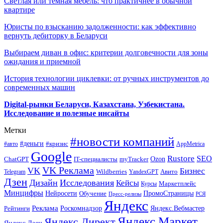
Светлая или темная мебель: что практичнее в обычной
квартире
Юристы по взысканию задолженности: как эффективно
вернуть дебиторку в Беларуси
Выбираем диван в офис: критерии долговечности для зоны
ожидания и приемной
История технологии циклевки: от ручных инструментов до
современных машин
Digital-рынки Беларуси, Казахстана, Узбекистана.
Исследование и полезные инсайты
Метки
#новости компаний
#деньги
#кризис
#авто
AppMetrica
Google
Rustore
SEO
myTracker
Ozon
ChatGPT
IT-специалисты
VK Реклама
VK
Бизнес
Авито
Wildberries
Telegram
YandexGPT
Дзен
Дизайн
Исследования
Кейсы
Маркетплейс
Курсы
Минцифры
ПромоСтраницы
Нейросети
Обучение
Пресс-релизы
РСЯ
Яндекс
Реклама
Роскомнадзор
Яндекс.Вебмастер
Рейтинги
Яндекс.Маркет
Яндекс.Директ