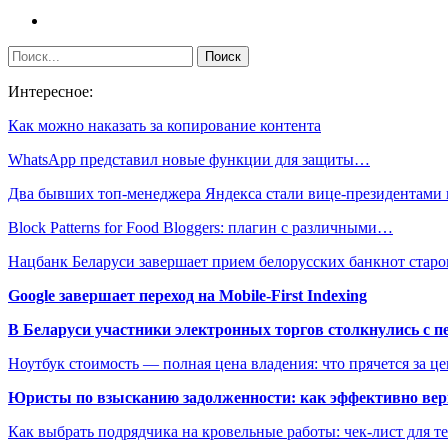
Интересное:
Как можно наказать за копирование контента
WhatsApp представил новые функции для защиты…
Два бывших топ-менеджера Яндекса стали вице-президентами
Block Patterns for Food Bloggers: плагин с различными…
Нацбанк Беларуси завершает прием белорусских банкнот стар
Google завершает переход на Mobile-First Indexing
В Беларуси участники электронных торгов столкнулись с п
Ноутбук стоимость — полная цена владения: что прячется за ц
Юристы по взысканию задолженности: как эффективно верн
Как выбрать подрядчика на кровельные работы: чек-лист для те