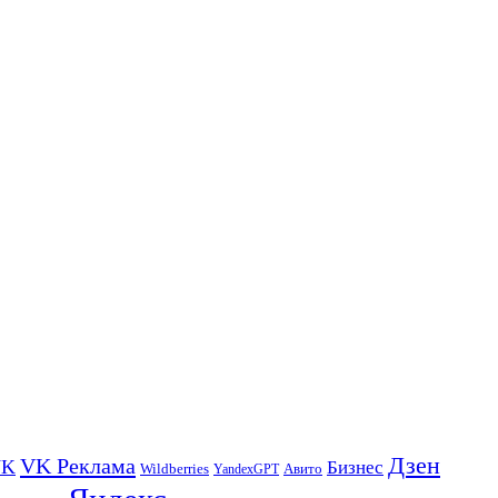
Дзен
VK Реклама
VK
Бизнес
Авито
Wildberries
YandexGPT