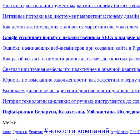
Чистота офиса как инструмент маркетинга: почему бизнес теряе
Натяжные потолки как инструмент маркетинга: почему дизайн
Как демонтаж помещения становится маркетинговым активом
Google усиливает борьбу с некачественным SEO: в выдаче 
Ошибки начинающих веб-дизайнеров при создании сайта в Fi
Как разобраться в стоимости ремонта: от смет до скрытых расх
Светлая или темная мебель: что практичнее в обычной квартир
Юристы по взысканию задолженности: как эффективно вернуть
Выбираем диван в офис: критерии долговечности для зоны ож
История технологии циклевки: от ручных инструментов до с
Digital-рынки Беларуси, Казахстана, Узбекистана. Исследо
Метки
#новости компаний
#деньги
#кризис
Chat
#авто
AppMetrica