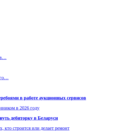
 в…
ого…
еребоями в работе аукционных сервисов
енником в 2026 году
уть дебиторку в Беларуси
х, кто строится или делает ремонт