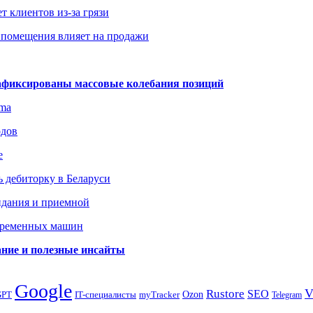
т клиентов из-за грязи
 помещения влияет на продажи
зафиксированы массовые колебания позиций
gma
одов
е
 дебиторку в Беларуси
идания и приемной
овременных машин
вание и полезные инсайты
Google
Rustore
SEO
myTracker
Ozon
GPT
IT-специалисты
Telegram