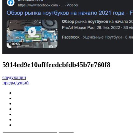
5914ed9e10afffeedcbfdb45b7e760f8
следующий
предыдущий