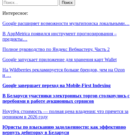
Интересное:
Google расширяет возможности мультипоиска локальными…
В AppMetrica появился инструмент прогнозирования –
предикты…
Полное руководство по Яндекс Вебмастеру. Часть 2
Google запускает приложение для хранения карт Wallet
На Wildberries рекламируется больше брендов, чем на Ozon
и …
Google завершает переход на Mobile-First Indexing
В Беларуси участники электронных торгов столкнулись с
перебоями в работе аукционных сервисов
Ноутбук стоимость — полная цена владения: что прячется за
ценником в 2026 году
Юристы по взысканию задолженности: как эффективно
вернуть дебиторку в Беларуси