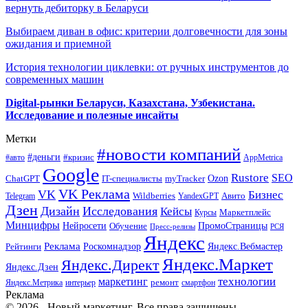
вернуть дебиторку в Беларуси
Выбираем диван в офис: критерии долговечности для зоны
ожидания и приемной
История технологии циклевки: от ручных инструментов до
современных машин
Digital-рынки Беларуси, Казахстана, Узбекистана.
Исследование и полезные инсайты
Метки
#новости компаний
#деньги
#кризис
#авто
AppMetrica
Google
Rustore
SEO
myTracker
Ozon
ChatGPT
IT-специалисты
VK Реклама
VK
Бизнес
Авито
Wildberries
Telegram
YandexGPT
Дзен
Дизайн
Исследования
Кейсы
Маркетплейс
Курсы
Минцифры
ПромоСтраницы
Нейросети
Обучение
Пресс-релизы
РСЯ
Яндекс
Реклама
Роскомнадзор
Яндекс.Вебмастер
Рейтинги
Яндекс.Маркет
Яндекс.Директ
Яндекс.Дзен
маркетинг
технологии
ремонт
Яндекс.Метрика
интерьер
смартфон
Реклама
© 2026 - Новый маркетинг. Все права защищены.