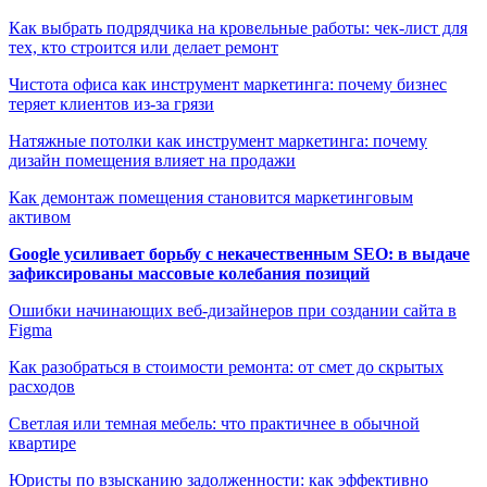
Как выбрать подрядчика на кровельные работы: чек-лист для
тех, кто строится или делает ремонт
Чистота офиса как инструмент маркетинга: почему бизнес
теряет клиентов из-за грязи
Натяжные потолки как инструмент маркетинга: почему
дизайн помещения влияет на продажи
Как демонтаж помещения становится маркетинговым
активом
Google усиливает борьбу с некачественным SEO: в выдаче
зафиксированы массовые колебания позиций
Ошибки начинающих веб-дизайнеров при создании сайта в
Figma
Как разобраться в стоимости ремонта: от смет до скрытых
расходов
Светлая или темная мебель: что практичнее в обычной
квартире
Юристы по взысканию задолженности: как эффективно