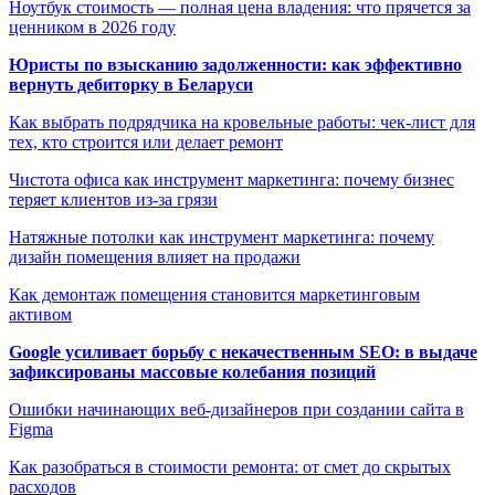
Ноутбук стоимость — полная цена владения: что прячется за
ценником в 2026 году
Юристы по взысканию задолженности: как эффективно
вернуть дебиторку в Беларуси
Как выбрать подрядчика на кровельные работы: чек-лист для
тех, кто строится или делает ремонт
Чистота офиса как инструмент маркетинга: почему бизнес
теряет клиентов из-за грязи
Натяжные потолки как инструмент маркетинга: почему
дизайн помещения влияет на продажи
Как демонтаж помещения становится маркетинговым
активом
Google усиливает борьбу с некачественным SEO: в выдаче
зафиксированы массовые колебания позиций
Ошибки начинающих веб-дизайнеров при создании сайта в
Figma
Как разобраться в стоимости ремонта: от смет до скрытых
расходов