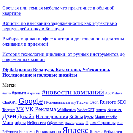
Светлая или темная мебель: что практичнее в обычной
квартире
Юристы по взысканию задолженности: как эффективно
вернуть дебиторку в Беларуси
Выбираем диван в офис: критерии долговечности для зоны
ожидания и приемной
История технологии циклевки: от ручных инструментов до
современных машин
Digital-рынки Беларуси, Казахстана, Узбекистана.
Исследование и полезные инсайты
Метки
#новости компаний
#деньги
#кризис
#авто
AppMetrica
Google
Rustore
SEO
myTracker
Ozon
ChatGPT
IT-специалисты
VK Реклама
VK
Бизнес
Авито
Wildberries
Telegram
YandexGPT
Дзен
Дизайн
Исследования
Кейсы
Маркетплейс
Курсы
Минцифры
ПромоСтраницы
Нейросети
Обучение
Пресс-релизы
РСЯ
Яндекс
Реклама
Роскомнадзор
Яндекс.Вебмастер
Рейтинги