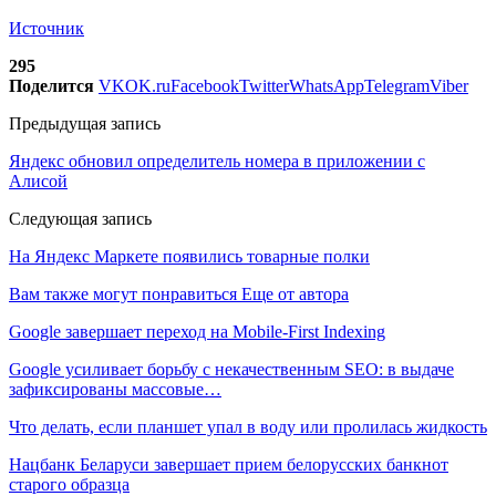
Источник
295
Поделится
VK
OK.ru
Facebook
Twitter
WhatsApp
Telegram
Viber
Предыдущая запись
Яндекс обновил определитель номера в приложении с
Алисой
Следующая запись
На Яндекс Маркете появились товарные полки
Вам также могут понравиться
Еще от автора
Google завершает переход на Mobile-First Indexing
Google усиливает борьбу с некачественным SEO: в выдаче
зафиксированы массовые…
Что делать, если планшет упал в воду или пролилась жидкость
Нацбанк Беларуси завершает прием белорусских банкнот
старого образца