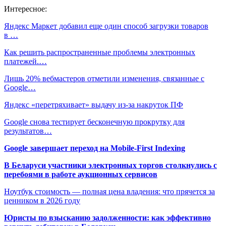
Интересное:
Яндекс Маркет добавил еще один способ загрузки товаров
в …
Как решить распространенные проблемы электронных
платежей.…
Лишь 20% вебмастеров отметили изменения, связанные с
Google…
Яндекс «перетряхивает» выдачу из-за накруток ПФ
Google снова тестирует бесконечную прокрутку для
результатов…
Google завершает переход на Mobile-First Indexing
В Беларуси участники электронных торгов столкнулись с
перебоями в работе аукционных сервисов
Ноутбук стоимость — полная цена владения: что прячется за
ценником в 2026 году
Юристы по взысканию задолженности: как эффективно