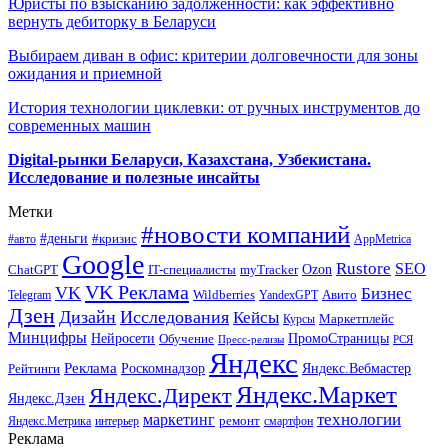
Юристы по взысканию задолженности: как эффективно
вернуть дебиторку в Беларуси
Выбираем диван в офис: критерии долговечности для зоны
ожидания и приемной
История технологии циклевки: от ручных инструментов до
современных машин
Digital-рынки Беларуси, Казахстана, Узбекистана.
Исследование и полезные инсайты
Метки
#новости компаний
#деньги
#кризис
#авто
AppMetrica
Google
Rustore
SEO
myTracker
Ozon
ChatGPT
IT-специалисты
VK Реклама
VK
Бизнес
Авито
Wildberries
Telegram
YandexGPT
Дзен
Дизайн
Исследования
Кейсы
Маркетплейс
Курсы
Минцифры
ПромоСтраницы
Нейросети
Обучение
Пресс-релизы
РСЯ
Яндекс
Реклама
Роскомнадзор
Яндекс.Вебмастер
Рейтинги
Яндекс.Маркет
Яндекс.Директ
Яндекс.Дзен
маркетинг
технологии
ремонт
Яндекс.Метрика
интерьер
смартфон
Реклама