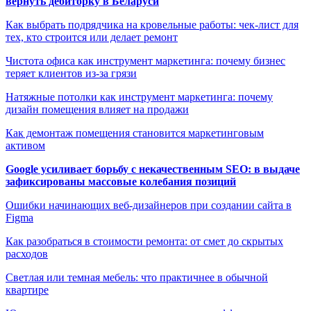
вернуть дебиторку в Беларуси
Как выбрать подрядчика на кровельные работы: чек-лист для
тех, кто строится или делает ремонт
Чистота офиса как инструмент маркетинга: почему бизнес
теряет клиентов из-за грязи
Натяжные потолки как инструмент маркетинга: почему
дизайн помещения влияет на продажи
Как демонтаж помещения становится маркетинговым
активом
Google усиливает борьбу с некачественным SEO: в выдаче
зафиксированы массовые колебания позиций
Ошибки начинающих веб-дизайнеров при создании сайта в
Figma
Как разобраться в стоимости ремонта: от смет до скрытых
расходов
Светлая или темная мебель: что практичнее в обычной
квартире