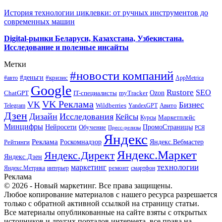
История технологии циклевки: от ручных инструментов до
современных машин
Digital-рынки Беларуси, Казахстана, Узбекистана.
Исследование и полезные инсайты
Метки
#новости компаний
#деньги
#кризис
#авто
AppMetrica
Google
Rustore
SEO
myTracker
Ozon
ChatGPT
IT-специалисты
VK Реклама
VK
Бизнес
Авито
Wildberries
Telegram
YandexGPT
Дзен
Дизайн
Исследования
Кейсы
Маркетплейс
Курсы
Минцифры
ПромоСтраницы
Нейросети
Обучение
Пресс-релизы
РСЯ
Яндекс
Реклама
Роскомнадзор
Яндекс.Вебмастер
Рейтинги
Яндекс.Маркет
Яндекс.Директ
Яндекс.Дзен
маркетинг
технологии
ремонт
Яндекс.Метрика
интерьер
смартфон
Реклама
© 2026 - Новый маркетинг. Все права защищены.
Любое копирование материалов с нашего ресурса разрешается
только с обратной активной ссылкой на страницу статьи.
Все материалы опубликованные на сайте взяты с открытых
источников и других порталов интернета, все права на