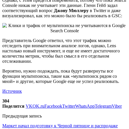
Однако, с этим придется повременить, потому что пока Search
Console никак не учитывает эти данные. Гленн Гейб задал
соответствующий вопрос
Джону Мюллеру
в Twitter и даже
визуализировал, как это можно было бы реализовать в GSC:
Представитель Google ответил, что этот трафик можно
отследить при внимательном анализе логов, однако, Lens
настолько новый инструмент, и еще не имеет достаточного
количества метрик, чтобы был смысл в его отдельном
отслеживании.
Вероятно, нужно подождать, пока будут развернуты все
функции мультипоиска, такие как «мультипоиск рядом со
мной» и другие, которые Google еще не успел реализовать.
Источник
304
Поделится
VK
OK.ru
Facebook
Twitter
WhatsApp
Telegram
Viber
Предыдущая запись
Маркет начал подготовку к Черной пятнице и распродаже