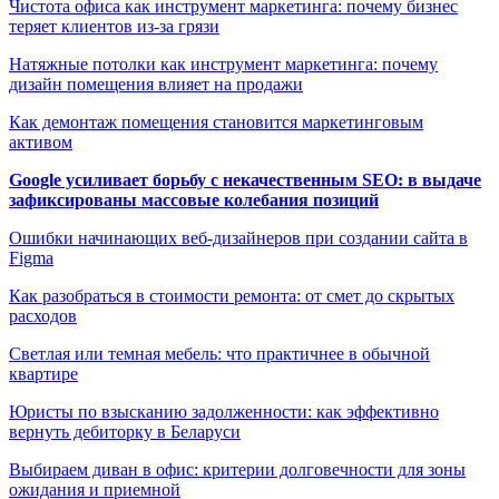
Чистота офиса как инструмент маркетинга: почему бизнес
теряет клиентов из-за грязи
Натяжные потолки как инструмент маркетинга: почему
дизайн помещения влияет на продажи
Как демонтаж помещения становится маркетинговым
активом
Google усиливает борьбу с некачественным SEO: в выдаче
зафиксированы массовые колебания позиций
Ошибки начинающих веб-дизайнеров при создании сайта в
Figma
Как разобраться в стоимости ремонта: от смет до скрытых
расходов
Светлая или темная мебель: что практичнее в обычной
квартире
Юристы по взысканию задолженности: как эффективно
вернуть дебиторку в Беларуси
Выбираем диван в офис: критерии долговечности для зоны
ожидания и приемной