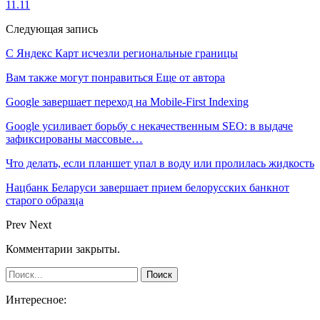
11.11
Следующая запись
С Яндекс Карт исчезли региональные границы
Вам также могут понравиться
Еще от автора
Google завершает переход на Mobile-First Indexing
Google усиливает борьбу с некачественным SEO: в выдаче
зафиксированы массовые…
Что делать, если планшет упал в воду или пролилась жидкость
Нацбанк Беларуси завершает прием белорусских банкнот
старого образца
Prev
Next
Комментарии закрыты.
Интересное: