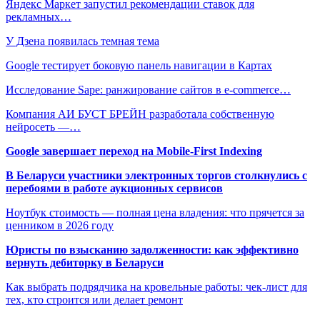
Яндекс Маркет запустил рекомендации ставок для
рекламных…
У Дзена появилась темная тема
Google тестирует боковую панель навигации в Картах
Исследование Sape: ранжирование сайтов в e-commerce…
Компания АИ БУСТ БРЕЙН разработала собственную
нейросеть —…
Google завершает переход на Mobile-First Indexing
В Беларуси участники электронных торгов столкнулись с
перебоями в работе аукционных сервисов
Ноутбук стоимость — полная цена владения: что прячется за
ценником в 2026 году
Юристы по взысканию задолженности: как эффективно
вернуть дебиторку в Беларуси
Как выбрать подрядчика на кровельные работы: чек-лист для
тех, кто строится или делает ремонт