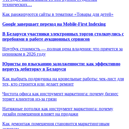
технических…
Как ранжируются сайты в тематике «Товары для детей»
Google завершает переход на Mobile-First Indexing
В Беларуси участники электронных торгов столкнулись с
перебоями в работе аукционных сервисов
Ноутбук стоимость — полная цена владения: что прячется за
ценником в 2026 году
Юристы по взысканию задолженности: как эффективно
вернуть дебиторку в Беларуси
Как выбрать подрядчика на кровельные работы: чек-лист для
тех, кто строится или делает ремонт
Чистота офиса как инструмент маркетинга: почему бизнес
теряет клиентов из-за грязи
Натяжные потолки как инструмент маркетинга: почему
дизайн помещения влияет на продажи
Как демонтаж помещения становится маркетинговым
активом