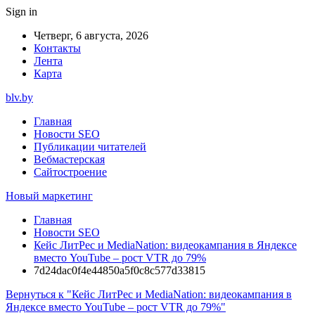
Sign in
Четверг, 6 августа, 2026
Контакты
Лента
Карта
blv.by
Главная
Новости SEO
Публикации читателей
Вебмастерская
Сайтостроение
Новый маркетинг
Главная
Новости SEO
Кейс ЛитРес и MediaNation: видеокампания в Яндексе
вместо YouTube – рост VTR до 79%
7d24dac0f4e44850a5f0c8c577d33815
Вернуться к "Кейс ЛитРес и MediaNation: видеокампания в
Яндексе вместо YouTube – рост VTR до 79%"