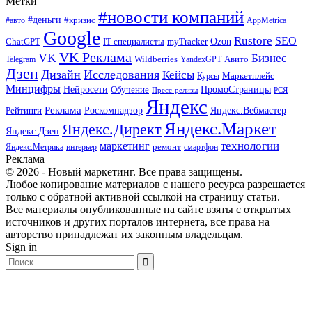
Метки
#новости компаний
#деньги
#кризис
#авто
AppMetrica
Google
Rustore
SEO
myTracker
Ozon
ChatGPT
IT-специалисты
VK Реклама
VK
Бизнес
Авито
Wildberries
Telegram
YandexGPT
Дзен
Дизайн
Исследования
Кейсы
Маркетплейс
Курсы
Минцифры
ПромоСтраницы
Нейросети
Обучение
Пресс-релизы
РСЯ
Яндекс
Реклама
Роскомнадзор
Яндекс.Вебмастер
Рейтинги
Яндекс.Маркет
Яндекс.Директ
Яндекс.Дзен
маркетинг
технологии
ремонт
Яндекс.Метрика
интерьер
смартфон
Реклама
© 2026 - Новый маркетинг. Все права защищены.
Любое копирование материалов с нашего ресурса разрешается
только с обратной активной ссылкой на страницу статьи.
Все материалы опубликованные на сайте взяты с открытых
источников и других порталов интернета, все права на
авторство принадлежат их законным владельцам.
Sign in