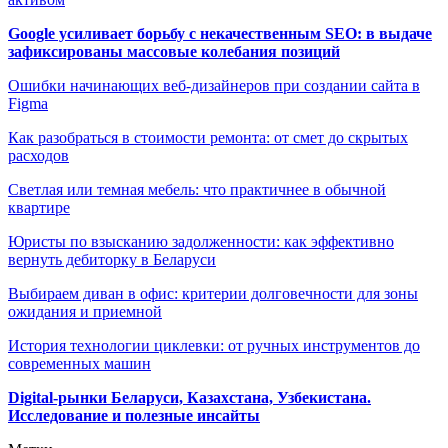
Google усиливает борьбу с некачественным SEO: в выдаче
зафиксированы массовые колебания позиций
Ошибки начинающих веб-дизайнеров при создании сайта в
Figma
Как разобраться в стоимости ремонта: от смет до скрытых
расходов
Светлая или темная мебель: что практичнее в обычной
квартире
Юристы по взысканию задолженности: как эффективно
вернуть дебиторку в Беларуси
Выбираем диван в офис: критерии долговечности для зоны
ожидания и приемной
История технологии циклевки: от ручных инструментов до
современных машин
Digital-рынки Беларуси, Казахстана, Узбекистана.
Исследование и полезные инсайты