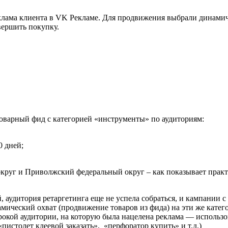
реклама клиента в VK Рекламе. Для продвижения выбрали динам
овершить покупку.
оварный фид с категорией «инструменты» по аудиториям:
0 дней;
круг и Приволжский федеральный округ – как показывает практ
й, аудитория ретаргетинга еще не успела собраться, и кампании
ический охват (продвижение товаров из фида) на эти же категор
кой аудитории, на которую была нацелена реклама — использов
пистолет клеевой заказать», «перфоратор купить» и т.д.)