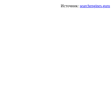
Источник:
searchengines.guru