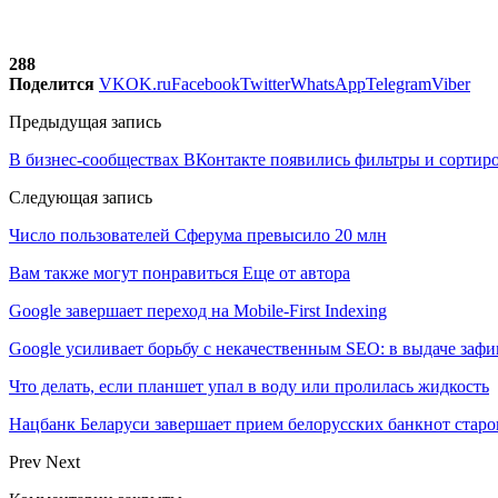
288
Поделится
VK
OK.ru
Facebook
Twitter
WhatsApp
Telegram
Viber
Предыдущая запись
В бизнес-сообществах ВКонтакте появились фильтры и сортиро
Следующая запись
Число пользователей Сферума превысило 20 млн
Вам также могут понравиться
Еще от автора
Google завершает переход на Mobile-First Indexing
Google усиливает борьбу с некачественным SEO: в выдаче за
Что делать, если планшет упал в воду или пролилась жидкость
Нацбанк Беларуси завершает прием белорусских банкнот старо
Prev
Next