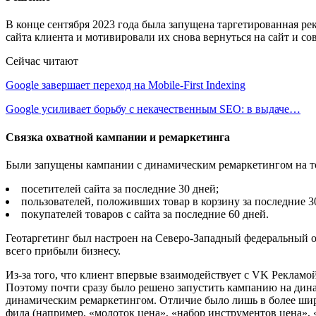
В конце сентября 2023 года была запущена таргетированная 
сайта клиента и мотивировали их снова вернуться на сайт и с
Сейчас читают
Google завершает переход на Mobile-First Indexing
Google усиливает борьбу с некачественным SEO: в выдаче…
Связка охватной кампании и ремаркетинга
Были запущены кампании с динамическим ремаркетингом на т
посетителей сайта за последние 30 дней;
пользователей, положивших товар в корзину за последние 3
покупателей товаров с сайта за последние 60 дней.
Геотаргетинг был настроен на Северо-Западный федеральный о
всего прибыли бизнесу.
Из-за того, что клиент впервые взаимодействует с VK Рекламо
Поэтому почти сразу было решено запустить кампанию на динам
динамическим ремаркетингом. Отличие было лишь в более широ
фида (например, «молоток цена», «набор инструментов цена», «