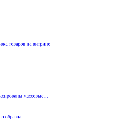
вка товаров на витрине
фиксированы массовые…
го образца