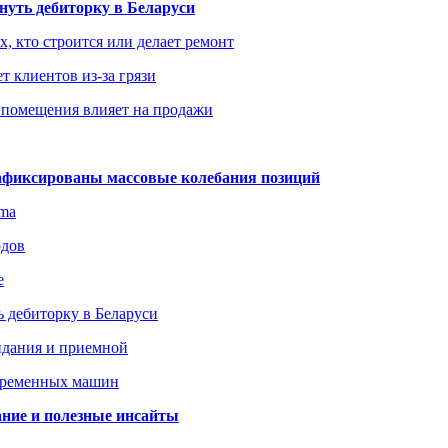
уть дебиторку в Беларуси
х, кто строится или делает ремонт
т клиентов из-за грязи
 помещения влияет на продажи
зафиксированы массовые колебания позиций
gma
одов
е
 дебиторку в Беларуси
идания и приемной
овременных машин
вание и полезные инсайты