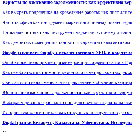
Юристы по взысканию задолженности: как эффективно верн
Как выбрать подрядчика на кровельные работы: чек-лист для те
Чистота офиса как инструмент маркетинга: почему бизнес теряе
Натяжные потолки как инструмент маркетинга: почему дизайн
Как демонтаж помещения становится маркетинговым активом
Google усиливает борьбу с некачественным SEO: в выдаче 
Ошибки начинающих веб-дизайнеров при создании сайта в Fi
Как разобраться в стоимости ремонта: от смет до скрытых расх
Светлая или темная мебель: что практичнее в обычной квартир
Юристы по взысканию задолженности: как эффективно вернуть
Выбираем диван в офис: критерии долговечности для зоны ож
История технологии циклевки: от ручных инструментов до с
Digital-рынки Беларуси, Казахстана, Узбекистана. Исследо