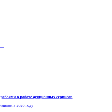
ей…
еребоями в работе аукционных сервисов
енником в 2026 году