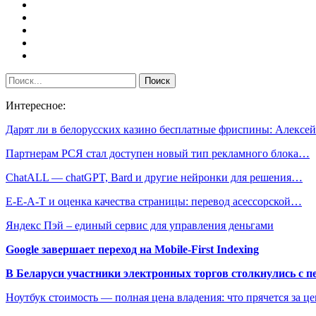
Интересное:
Дарят ли в белорусских казино бесплатные фриспины: Алекс
Партнерам РСЯ стал доступен новый тип рекламного блока…
ChatALL — chatGPT, Bard и другие нейронки для решения…
E-E-A-T и оценка качества страницы: перевод асессорской…
Яндекс Пэй – единый сервис для управления деньгами
Google завершает переход на Mobile-First Indexing
В Беларуси участники электронных торгов столкнулись с п
Ноутбук стоимость — полная цена владения: что прячется за ц