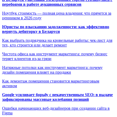
перебоями в работе аукционных сервисов
Ноутбук стоимость — полная цена владения: что прячется за
ценником в 2026 году
Юристы по взысканию задолженности: как эффективно
вернуть дебиторку в Беларуси
Как выбрать подрядчика на кровельные работы: чек-лист для
тех, кто строится или делает ремонт
Чистота офиса как инструмент маркетинга: почему бизнес
теряет клиентов из-за грязи
Натяжные потолки как инструмент маркетинга: почему
дизайн помещения влияет на продажи
Как демонтаж помещения становится маркетинговым
активом
Google усиливает борьбу с некачественным SEO: в выдаче
зафиксированы массовые колебания позиций
Ошибки начинающих веб-дизайнеров при создании сайта в
Figma