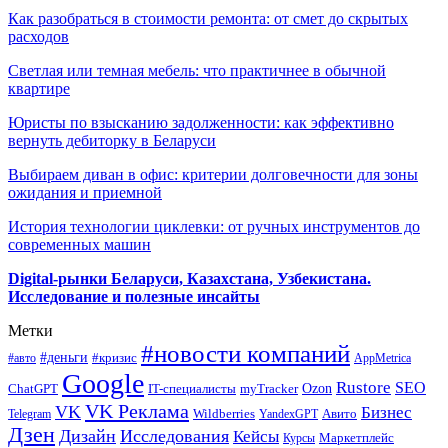
Как разобраться в стоимости ремонта: от смет до скрытых
расходов
Светлая или темная мебель: что практичнее в обычной
квартире
Юристы по взысканию задолженности: как эффективно
вернуть дебиторку в Беларуси
Выбираем диван в офис: критерии долговечности для зоны
ожидания и приемной
История технологии циклевки: от ручных инструментов до
современных машин
Digital-рынки Беларуси, Казахстана, Узбекистана.
Исследование и полезные инсайты
Метки
#новости компаний
#деньги
#кризис
#авто
AppMetrica
Google
Rustore
SEO
myTracker
Ozon
ChatGPT
IT-специалисты
VK Реклама
VK
Бизнес
Авито
Wildberries
Telegram
YandexGPT
Дзен
Дизайн
Исследования
Кейсы
Маркетплейс
Курсы