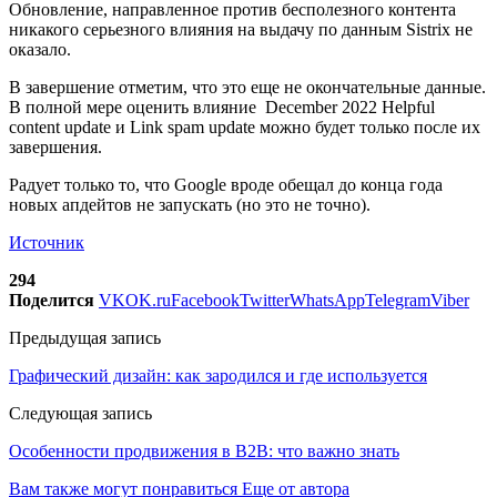
Обновление, направленное против бесполезного контента
никакого серьезного влияния на выдачу по данным Sistrix не
оказало.
В завершение отметим, что это еще не окончательные данные.
В полной мере оценить влияние December 2022 Helpful
content update и Link spam update можно будет только после их
завершения.
Радует только то, что Google вроде обещал до конца года
новых апдейтов не запускать (но это не точно).
Источник
294
Поделится
VK
OK.ru
Facebook
Twitter
WhatsApp
Telegram
Viber
Предыдущая запись
Графический дизайн: как зародился и где используется
Следующая запись
Особенности продвижения в B2B: что важно знать
Вам также могут понравиться
Еще от автора