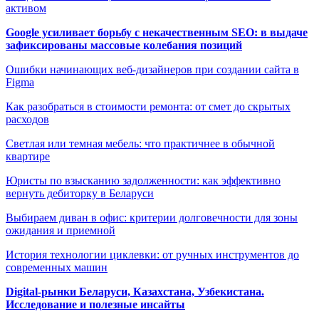
активом
Google усиливает борьбу с некачественным SEO: в выдаче
зафиксированы массовые колебания позиций
Ошибки начинающих веб-дизайнеров при создании сайта в
Figma
Как разобраться в стоимости ремонта: от смет до скрытых
расходов
Светлая или темная мебель: что практичнее в обычной
квартире
Юристы по взысканию задолженности: как эффективно
вернуть дебиторку в Беларуси
Выбираем диван в офис: критерии долговечности для зоны
ожидания и приемной
История технологии циклевки: от ручных инструментов до
современных машин
Digital-рынки Беларуси, Казахстана, Узбекистана.
Исследование и полезные инсайты