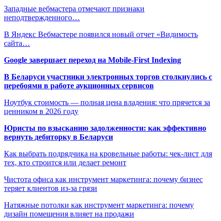
Западные вебмастера отмечают признаки
неподтвержденного…
​​В Яндекс Вебмастере появился новый отчет «Видимость
сайта…
Google завершает переход на Mobile-First Indexing
В Беларуси участники электронных торгов столкнулись с
перебоями в работе аукционных сервисов
Ноутбук стоимость — полная цена владения: что прячется за
ценником в 2026 году
Юристы по взысканию задолженности: как эффективно
вернуть дебиторку в Беларуси
Как выбрать подрядчика на кровельные работы: чек-лист для
тех, кто строится или делает ремонт
Чистота офиса как инструмент маркетинга: почему бизнес
теряет клиентов из-за грязи
Натяжные потолки как инструмент маркетинга: почему
дизайн помещения влияет на продажи