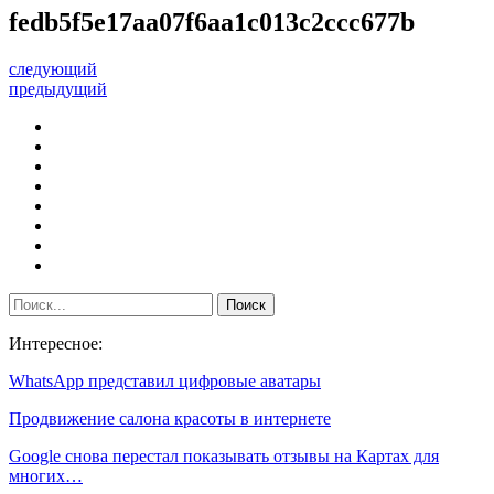
fedb5f5e17aa07f6aa1c013c2ccc677b
следующий
предыдущий
Интересное:
WhatsApp представил цифровые аватары
Продвижение салона красоты в интернете
Google снова перестал показывать отзывы на Картах для
многих…