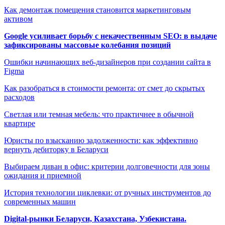
Как демонтаж помещения становится маркетинговым
активом
Google усиливает борьбу с некачественным SEO: в выдаче
зафиксированы массовые колебания позиций
Ошибки начинающих веб-дизайнеров при создании сайта в
Figma
Как разобраться в стоимости ремонта: от смет до скрытых
расходов
Светлая или темная мебель: что практичнее в обычной
квартире
Юристы по взысканию задолженности: как эффективно
вернуть дебиторку в Беларуси
Выбираем диван в офис: критерии долговечности для зоны
ожидания и приемной
История технологии циклевки: от ручных инструментов до
современных машин
Digital-рынки Беларуси, Казахстана, Узбекистана.