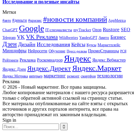
Исследование и полезные инсайты
Метки
#новости компаний
#деньги
#кризис
#авто
AppMetrica
Google
Rustore
SEO
myTracker
Ozon
ChatGPT
IT-специалисты
VK Реклама
VK
Бизнес
Авито
Wildberries
Telegram
YandexGPT
Дзен
Дизайн
Исследования
Кейсы
Маркетплейс
Курсы
Минцифры
ПромоСтраницы
Нейросети
Обучение
Пресс-релизы
РСЯ
Яндекс
Реклама
Роскомнадзор
Яндекс.Вебмастер
Рейтинги
Яндекс.Маркет
Яндекс.Директ
Яндекс.Дзен
маркетинг
технологии
ремонт
Яндекс.Метрика
интерьер
смартфон
Реклама
© 2026 - Новый маркетинг. Все права защищены.
Любое копирование материалов с нашего ресурса разрешается
только с обратной активной ссылкой на страницу статьи.
Все материалы опубликованные на сайте взяты с открытых
источников и других порталов интернета, все права на
авторство принадлежат их законным владельцам.
Sign in