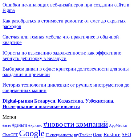
Ошибки начинающих веб-дизайнеров при создании сайта в
Figma
Как разобраться в стоимости ремонта: от смет до скрытых
расходов
Светлая или темная мебель: что практичнее в обычной
квартире
Юристы по взысканию задолженности: как эффективно
вернуть дебиторку в Беларуси
Выбираем диван в офис: критерии долговечности для зоны
ожидания и приемной
История технологии циклевки: от ручных инструментов до
современных машин
Digital-рынки Беларуси, Казахстана, Узбекистана.
Исследование и полезные инсайты
Метки
#новости компаний
#деньги
#кризис
#авто
AppMetrica
Google
Rustore
SEO
myTracker
Ozon
ChatGPT
IT-специалисты