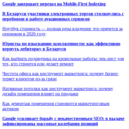
Google завершает переход на Mobile-First Indexing
В Беларуси участники электронных торгов столкнулись с
перебоями в работе аукционных сервисов
Ноутбук стоимость — полная цена владения: что прячется за
ценником в 2026 году
Юристы по взысканию задолженности: как эффективно
вернуть дебиторку в Беларуси
Как выбрать подрядчика на кровельные работы: чек-лист для
тех, кто строится или делает ремонт
Чистота офиса как инструмент маркетинга: почему бизнес
теряет клиентов из-за грязи
Натяжные потолки как инструмент маркетинга: почему
дизайн помещения влияет на продажи
Как демонтаж помещения становится маркетинговым
активом
Google усиливает борьбу с некачественным SEO: в выдаче
зафиксированы массовые колебания позиций