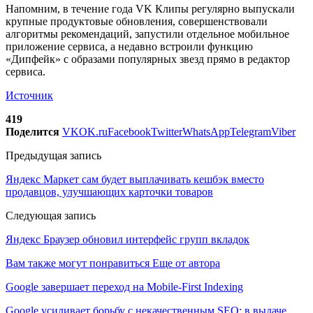
Напомним, в течение года VK Клипы регулярно выпускали
крупные продуктовые обновления, совершенствовали
алгоритмы рекомендаций, запустили отдельное мобильное
приложение сервиса, а недавно встроили функцию
«Дипфейк» с образами популярных звезд прямо в редактор
сервиса.
Источник
419
Поделится
VK
OK.ru
Facebook
Twitter
WhatsApp
Telegram
Viber
Предыдущая запись
Яндекс Маркет сам будет выплачивать кешбэк вместо
продавцов, улучшающих карточки товаров
Следующая запись
Яндекс Браузер обновил интерфейс групп вкладок
Вам также могут понравиться
Еще от автора
Google завершает переход на Mobile-First Indexing
Google усиливает борьбу с некачественным SEO: в выдаче