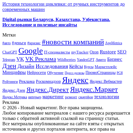
История технологии циклевки: от ручных инструментов до
современных машин
Digital-рынки Беларуси, Казахстана, Узбекистана.
Исследование и полезные инсайты
Метки
#новости компаний
#деньги
#кризис
#авто
AppMetrica
Google
Rustore
SEO
myTracker
Ozon
ChatGPT
IT-специалисты
VK Реклама
VK
Бизнес
Авито
Wildberries
Telegram
YandexGPT
Дзен
Дизайн
Исследования
Кейсы
Маркетплейс
Курсы
Минцифры
ПромоСтраницы
Нейросети
Обучение
Пресс-релизы
РСЯ
Яндекс
Реклама
Роскомнадзор
Яндекс.Вебмастер
Рейтинги
Яндекс.Маркет
Яндекс.Директ
Яндекс.Дзен
маркетинг
технологии
ремонт
Яндекс.Метрика
интерьер
смартфон
Реклама
© 2026 - Новый маркетинг. Все права защищены.
Любое копирование материалов с нашего ресурса разрешается
только с обратной активной ссылкой на страницу статьи.
Все материалы опубликованные на сайте взяты с открытых
источников и других порталов интернета, все права на