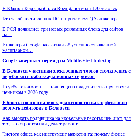
В Южной Корее разбился Boeing: погибли 179 человек
Кто такой тестировщик ПО и причем тут QA-инженер
В РСЯ появились три новых рекламных блока для сайтов
на…
Инженеры Google рассказали об успешно отраженной
масштабной…
Google завершает переход на Mobile-First Indexing
В Беларуси участники электронных торгов столкнулись с
перебоями в работе аукционных сервисов
Ноутбук стоимость — полная цена владения: что прячется за
ценником в 2026 году
Юристы по взысканию задолженности: как эффективно
вернуть дебиторку в Беларуси
Как выбрать подрядчика на кровельные работы: чек-лист для
тех, кто строится или делает ремонт
Чистота офиса как инструмент маркетинга: почему бизнес