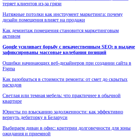
теряет клиентов из-за грязи
Натяжные потолки как инструмент маркетинга: почему
дизайн помещения влияет на продажи
Как демонтаж помещения становится маркетинговым
активом
Google усиливает борьбу с некачественным SEO: в выдаче
зафиксированы массовые колебания позиций
Ошибки начинающих веб-дизайнеров при создании сайта в
Figma
Как разобраться в стоимости ремонта: от смет до скрытых
расходов
Светлая или темная мебель: что практичнее в обычной
квартире
Юристы по взысканию задолженности: как эффективно
вернуть дебиторку в Беларуси
Выбираем диван в офис: критерии долговечности для зоны
ожидания и приемной