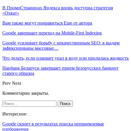
В ПромоСтраницах Яндекса вновь доступна стратегия
«Охват»
Вам также могут понравиться
Еще от автора
Google завершает переход на Mobile-First Indexing
Google усиливает борьбу с некачественным SEO: в выдаче
зафиксированы массовые…
Что делать, если планшет упал в воду или пролилась жидкость
Нацбанк Беларуси завершает прием белорусских банкнот
старого образца
Prev
Next
Комментарии закрыты.
Интересное:
Google скроет в результатах поиска неприемлемые
изображения