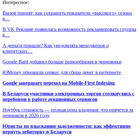
Интересное:
Вызов принят: как сохранить показатели «высокого» сезона
в…
В VK Рекламе появилась возможность рекламировать группы
в…
А деньги пришли? Как уведомлять менеджеров о
клиентских…
Google Bard добавил больше разнообразия в черновики
ЮMoney обновили сервис для сбора денег в интернете
Google завершает переход на Mobile-First Indexing
В Беларуси участники электронных торгов столкнулись с
перебоями в работе аукционных сервисов
Ноутбук стоимость — полная цена владения: что прячется за
ценником в 2026 году
Юристы по взысканию задолженности: как эффективно
вернуть дебиторку в Беларуси