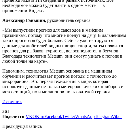
придется искать эти сведения в разных источниках. Все
необходимое можно будет найти в одном месте — в
приложении Яндекс.
Александр Ганьшин
, руководитель сервиса:
«Мы выпустили прогноз для садоводов к майским
праздникам, потому что многие поедут на дачу. В дальнейшем
таких прогнозов будет больше. Сейчас уже тестируются
данные для любителей водных видов спорта, затем появится
прогноз для рыбаков, туристов, велосипедистов и бегунов.
Благодаря технологии Meteum, они смогут узнать о погоде в
любой точке на карте».
Напомним, технология Meteum основана на машинном
обучении и рассчитывает прогноз погоды с точностью до
микрорайона. Это первая технология в мире, которая
использует данные не только метеорологических приборов и
метеостанций, но и миллионов пользователей сервиса.
Источник
361
Поделится
VK
OK.ru
Facebook
Twitter
WhatsApp
Telegram
Viber
Предыдущая запись