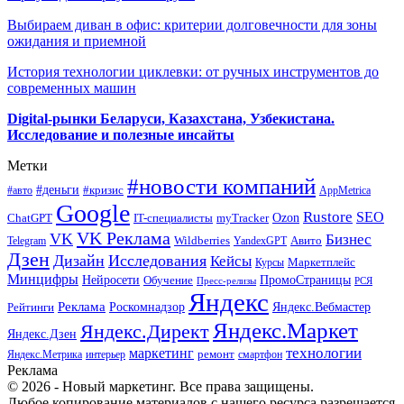
Выбираем диван в офис: критерии долговечности для зоны
ожидания и приемной
История технологии циклевки: от ручных инструментов до
современных машин
Digital-рынки Беларуси, Казахстана, Узбекистана.
Исследование и полезные инсайты
Метки
#новости компаний
#деньги
#кризис
#авто
AppMetrica
Google
Rustore
SEO
myTracker
Ozon
ChatGPT
IT-специалисты
VK Реклама
VK
Бизнес
Авито
Wildberries
Telegram
YandexGPT
Дзен
Дизайн
Исследования
Кейсы
Маркетплейс
Курсы
Минцифры
ПромоСтраницы
Нейросети
Обучение
Пресс-релизы
РСЯ
Яндекс
Реклама
Роскомнадзор
Яндекс.Вебмастер
Рейтинги
Яндекс.Маркет
Яндекс.Директ
Яндекс.Дзен
маркетинг
технологии
ремонт
Яндекс.Метрика
интерьер
смартфон
Реклама
© 2026 - Новый маркетинг. Все права защищены.
Любое копирование материалов с нашего ресурса разрешается