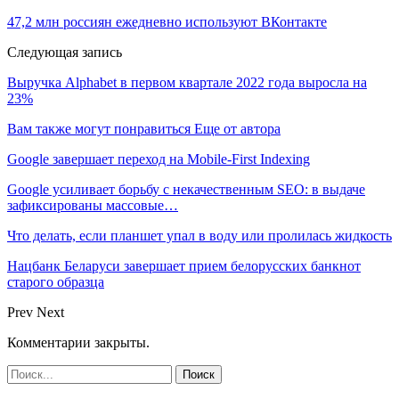
47,2 млн россиян ежедневно используют ВКонтакте
Следующая запись
Выручка Alphabet в первом квартале 2022 года выросла на
23%
Вам также могут понравиться
Еще от автора
Google завершает переход на Mobile-First Indexing
Google усиливает борьбу с некачественным SEO: в выдаче
зафиксированы массовые…
Что делать, если планшет упал в воду или пролилась жидкость
Нацбанк Беларуси завершает прием белорусских банкнот
старого образца
Prev
Next
Комментарии закрыты.