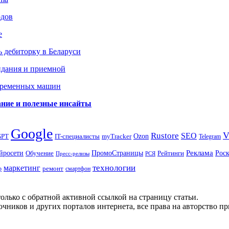
одов
е
 дебиторку в Беларуси
идания и приемной
овременных машин
вание и полезные инсайты
Google
Rustore
SEO
myTracker
Ozon
GPT
IT-специалисты
Telegram
ПромоСтраницы
Реклама
Рос
йросети
Обучение
Рейтинги
Пресс-релизы
РСЯ
маркетинг
технологии
ремонт
р
смартфон
олько с обратной активной ссылкой на страницу статьи.
чников и других порталов интернета, все права на авторство п