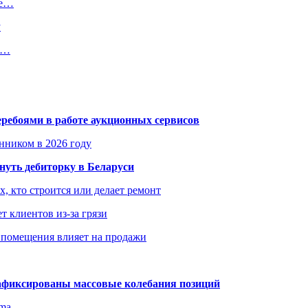
ре…
у
я…
еребоями в работе аукционных сервисов
енником в 2026 году
уть дебиторку в Беларуси
х, кто строится или делает ремонт
т клиентов из-за грязи
 помещения влияет на продажи
зафиксированы массовые колебания позиций
gma