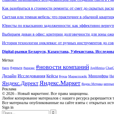
Как разобраться в стоимости ремонта: от смет до скрытых расх
Светлая или темная мебель: что практичнее в обычной квартир
Юристы по взысканию задолженности: как эффективно вернуть
Выбираем диван в офис: критерии долговечности для зоны ож
История технологии циклевки: от ручных инструментов до с
Digital-рынки Беларуси, Казахстана, Узбекистана. Исследо
Метки
#новости компаний
#деньги
#кризис
Chat
#авто
AppMetrica
Дизайн
Исследования
Кейсы
Минцифры
Маркетплейс
Не
Курсы
Яндекс.Маркет
Яндекс.Директ
Яндекс.Метрика
интерье
Реклама
© 2026 - Новый маркетинг. Все права защищены.
Любое копирование материалов с нашего ресурса разрешается т
Все материалы опубликованные на сайте взяты с открытых исто
Sign in