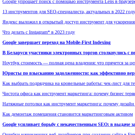
Google упрощает поиск c помощью инструмента Lens в браузе
13 инструментов для SEO-специалиста, актуальных в 2022 год
Яндекс выложил в открытый доступ инструмент для ускорени
Что делать с Instagram* в 2023 году
Google завершает переход на Mobile-First Indexing
В Беларуси участники электронных торгов столкнулись с п
Ноутбук стоимость — полная цена владения: что прячется за ц
Юристы по взысканию задолженности: как эффективно верн
Как выбрать подрядчика на кровельные работы: чек-лист для те
Чистота офиса как инструмент маркетинга: почему бизнес теряе
Натяжные потолки как инструмент маркетинга: почему дизайн
Как демонтаж помещения становится маркетинговым активом
Google усиливает борьбу с некачественным SEO: в выдаче 
Ошибки начинающих веб-дизайнеров при создании сайта в Fi