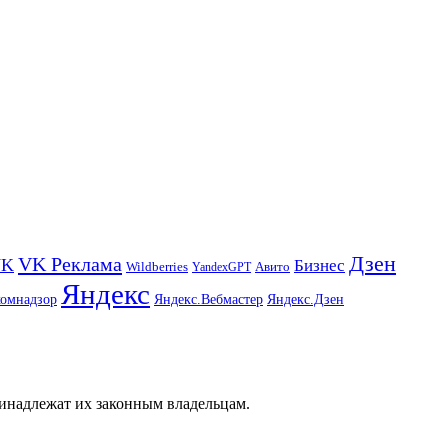
Дзен
VK Реклама
VK
Бизнес
Авито
Wildberries
YandexGPT
Яндекс
комнадзор
Яндекс.Вебмастер
Яндекс.Дзен
ринадлежат их законным владельцам.