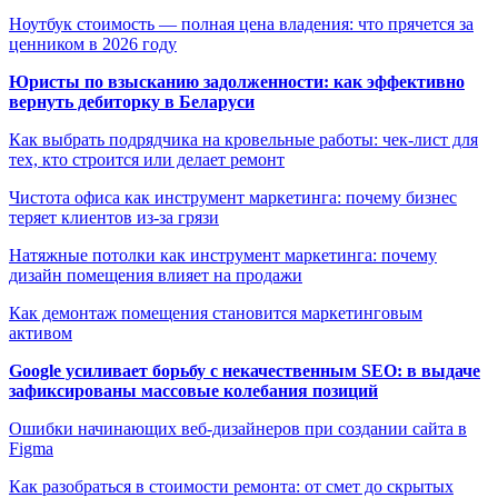
Ноутбук стоимость — полная цена владения: что прячется за
ценником в 2026 году
Юристы по взысканию задолженности: как эффективно
вернуть дебиторку в Беларуси
Как выбрать подрядчика на кровельные работы: чек-лист для
тех, кто строится или делает ремонт
Чистота офиса как инструмент маркетинга: почему бизнес
теряет клиентов из-за грязи
Натяжные потолки как инструмент маркетинга: почему
дизайн помещения влияет на продажи
Как демонтаж помещения становится маркетинговым
активом
Google усиливает борьбу с некачественным SEO: в выдаче
зафиксированы массовые колебания позиций
Ошибки начинающих веб-дизайнеров при создании сайта в
Figma
Как разобраться в стоимости ремонта: от смет до скрытых