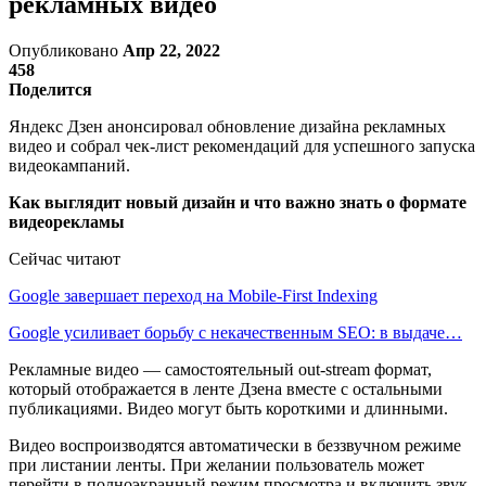
рекламных видео
Опубликовано
Апр 22, 2022
458
Поделится
Яндекс Дзен анонсировал обновление дизайна рекламных
видео и собрал чек-лист рекомендаций для успешного запуска
видеокампаний.
Как выглядит новый дизайн и что важно знать о формате
видеорекламы
Сейчас читают
Google завершает переход на Mobile-First Indexing
Google усиливает борьбу с некачественным SEO: в выдаче…
Рекламные видео — самостоятельный out-stream формат,
который отображается в ленте Дзена вместе с остальными
публикациями. Видео могут быть короткими и длинными.
Видео воспроизводятся автоматически в беззвучном режиме
при листании ленты. При желании пользователь может
перейти в полноэкранный режим просмотра и включить звук.