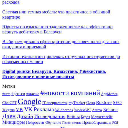
расходов
Светлая или темная мебель: что практичнее в обычной
квартире
Юристы по взысканию задолженности: как эффективно
вернуть дебиторку в Беларуси
Выбираем диван в офис: критерии долговечности для зоны
ожидания и приемной
История технологии циклевки: от ручных инструментов до
современных машин
Digital-рынки Беларуси, Казахстана, Узбекистана.
Исследование и полезные инсайты
Метки
#новости компаний
#деньги
#кризис
#авто
AppMetrica
Google
Rustore
SEO
myTracker
Ozon
ChatGPT
IT-специалисты
VK Реклама
VK
Бизнес
Авито
Wildberries
Telegram
YandexGPT
Дзен
Дизайн
Исследования
Кейсы
Маркетплейс
Курсы
Минцифры
ПромоСтраницы
Нейросети
Обучение
Пресс-релизы
РСЯ