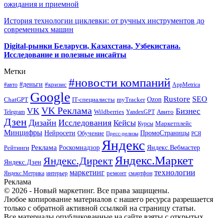
ожидания и приемной
История технологии циклевки: от ручных инструментов до
современных машин
Digital-рынки Беларуси, Казахстана, Узбекистана.
Исследование и полезные инсайты
Метки
#новости компаний
#деньги
#кризис
#авто
AppMetrica
Google
Rustore
SEO
myTracker
Ozon
ChatGPT
IT-специалисты
VK Реклама
VK
Бизнес
Авито
Wildberries
Telegram
YandexGPT
Дзен
Дизайн
Исследования
Кейсы
Маркетплейс
Курсы
Минцифры
ПромоСтраницы
Нейросети
Обучение
Пресс-релизы
РСЯ
Яндекс
Реклама
Роскомнадзор
Яндекс.Вебмастер
Рейтинги
Яндекс.Маркет
Яндекс.Директ
Яндекс.Дзен
маркетинг
технологии
ремонт
Яндекс.Метрика
интерьер
смартфон
Реклама
© 2026 - Новый маркетинг. Все права защищены.
Любое копирование материалов с нашего ресурса разрешается
только с обратной активной ссылкой на страницу статьи.
Все материалы опубликованные на сайте взяты с открытых