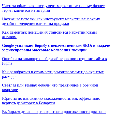
Чистота офиса как инструмент маркетинга: почему бизнес
теряет клиентов из-за грязи
Натяжные потолки как инструмент маркетинга: почему
дизайн помещения влияет на продажи
Как демонтаж помещения становится маркетинговым
активом
Google усиливает борьбу с некачественным SEO: в выдаче
зафиксированы массовые колебания позиций
Ошибки начинающих веб-дизайнеров при создании сайта в
Figma
Как разобраться в стоимости ремонта: от смет до скрытых
расходов
Светлая или темная мебель: что практичнее в обычной
квартире
Юристы по взысканию задолженности: как эффективно
вернуть дебиторку в Беларуси
Выбираем диван в офис: критерии долговечности для зоны