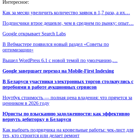
Интересное:
Как за месяц увеличить количество заявок в 1,7 раза, а их…
Подписчики втрое дешевле, чем в среднем по рынку: опыт…
Google открывает Search Labs
В Вебмастере появился новый раздел «Советы по
оптимизации»
Вышел WordPress 6.1 с новой темой по умолчанию,…
Google завершает переход на Mobile-First Indexing
В Беларуси участники электронных торгов столкнулись с
перебоями в работе аукционных сервисов
Ноутбук стоимость — полная цена владения: что прячется за
ценником в 2026 году
Юристы по взысканию задолженности: как эффективно
вернуть дебиторку в Беларуси
Как выбрать подрядчика на кровельные работы: чек-лист для
тех, кто строится или делает ремонт