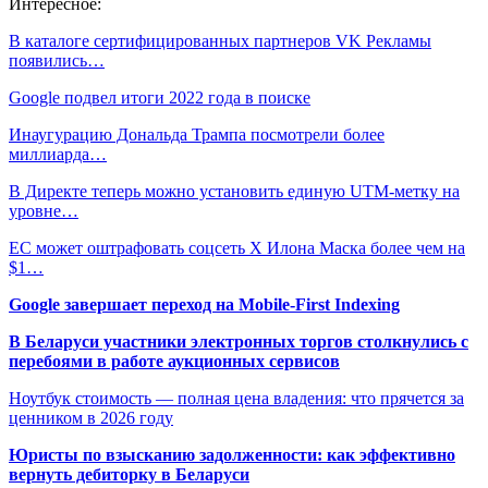
Интересное:
В каталоге сертифицированных партнеров VK Рекламы
появились…
Google подвел итоги 2022 года в поиске
Инаугурацию Дональда Трампа посмотрели более
миллиарда…
В Директе теперь можно установить единую UTM-метку на
уровне…
ЕС может оштрафовать соцсеть X Илона Маска более чем на
$1…
Google завершает переход на Mobile-First Indexing
В Беларуси участники электронных торгов столкнулись с
перебоями в работе аукционных сервисов
Ноутбук стоимость — полная цена владения: что прячется за
ценником в 2026 году
Юристы по взысканию задолженности: как эффективно
вернуть дебиторку в Беларуси