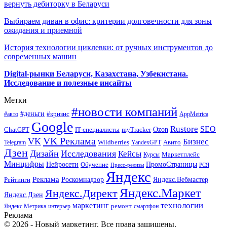
вернуть дебиторку в Беларуси
Выбираем диван в офис: критерии долговечности для зоны
ожидания и приемной
История технологии циклевки: от ручных инструментов до
современных машин
Digital-рынки Беларуси, Казахстана, Узбекистана.
Исследование и полезные инсайты
Метки
#новости компаний
#деньги
#кризис
#авто
AppMetrica
Google
Rustore
SEO
myTracker
Ozon
ChatGPT
IT-специалисты
VK Реклама
VK
Бизнес
Авито
Wildberries
Telegram
YandexGPT
Дзен
Дизайн
Исследования
Кейсы
Маркетплейс
Курсы
Минцифры
ПромоСтраницы
Нейросети
Обучение
Пресс-релизы
РСЯ
Яндекс
Реклама
Роскомнадзор
Яндекс.Вебмастер
Рейтинги
Яндекс.Маркет
Яндекс.Директ
Яндекс.Дзен
маркетинг
технологии
ремонт
Яндекс.Метрика
интерьер
смартфон
Реклама
© 2026 - Новый маркетинг. Все права защищены.