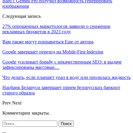
Bard с Gemini Pro получил возможность генерировать
изображения
Следующая запись
27% опрошенных маркетологов заявили о снижении
рекламных бюджетов в 2023 году
Вам также могут понравиться
Еще от автора
Google завершает переход на Mobile-First Indexing
Google усиливает борьбу с некачественным SEO: в выдаче
зафиксированы массовые…
Что делать, если планшет упал в воду или пролилась жидкость
Нацбанк Беларуси завершает прием белорусских банкнот
старого образца
Prev
Next
Комментарии закрыты.