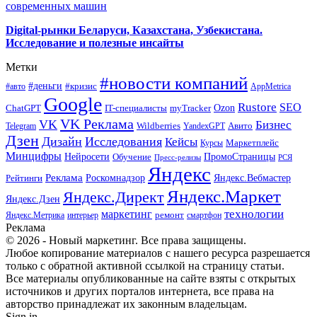
современных машин
Digital-рынки Беларуси, Казахстана, Узбекистана.
Исследование и полезные инсайты
Метки
#новости компаний
#деньги
#кризис
#авто
AppMetrica
Google
Rustore
SEO
myTracker
Ozon
ChatGPT
IT-специалисты
VK Реклама
VK
Бизнес
Авито
Wildberries
Telegram
YandexGPT
Дзен
Дизайн
Исследования
Кейсы
Маркетплейс
Курсы
Минцифры
ПромоСтраницы
Нейросети
Обучение
Пресс-релизы
РСЯ
Яндекс
Реклама
Роскомнадзор
Яндекс.Вебмастер
Рейтинги
Яндекс.Маркет
Яндекс.Директ
Яндекс.Дзен
маркетинг
технологии
ремонт
Яндекс.Метрика
интерьер
смартфон
Реклама
© 2026 - Новый маркетинг. Все права защищены.
Любое копирование материалов с нашего ресурса разрешается
только с обратной активной ссылкой на страницу статьи.
Все материалы опубликованные на сайте взяты с открытых
источников и других порталов интернета, все права на
авторство принадлежат их законным владельцам.
Sign in