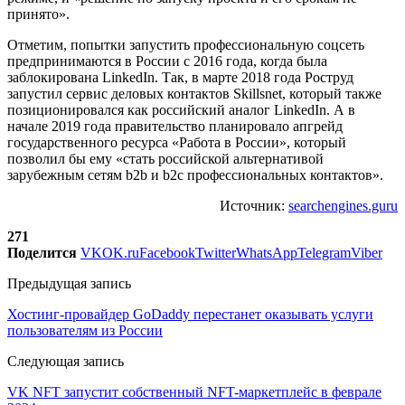
принято».
Отметим, попытки запустить профессиональную соцсеть
предпринимаются в России с 2016 года, когда была
заблокирована LinkedIn. Так, в марте 2018 года Роструд
запустил сервис деловых контактов Skillsnet, который также
позиционировался как российский аналог LinkedIn. А в
начале 2019 года правительство планировало апгрейд
государственного ресурса «Работа в России», который
позволил бы ему «стать российской альтернативой
зарубежным сетям b2b и b2c профессиональных контактов».
Источник:
searchengines.guru
271
Поделится
VK
OK.ru
Facebook
Twitter
WhatsApp
Telegram
Viber
Предыдущая запись
Хостинг-провайдер GoDaddy перестанет оказывать услуги
пользователям из России
Следующая запись
VK NFT запустит собственный NFT-маркетплейс в феврале