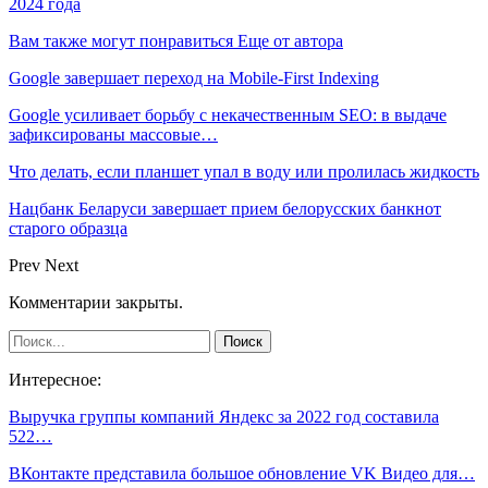
2024 года
Вам также могут понравиться
Еще от автора
Google завершает переход на Mobile-First Indexing
Google усиливает борьбу с некачественным SEO: в выдаче
зафиксированы массовые…
Что делать, если планшет упал в воду или пролилась жидкость
Нацбанк Беларуси завершает прием белорусских банкнот
старого образца
Prev
Next
Комментарии закрыты.
Интересное:
Выручка группы компаний Яндекс за 2022 год составила
522…
ВКонтакте представила большое обновление VK Видео для…