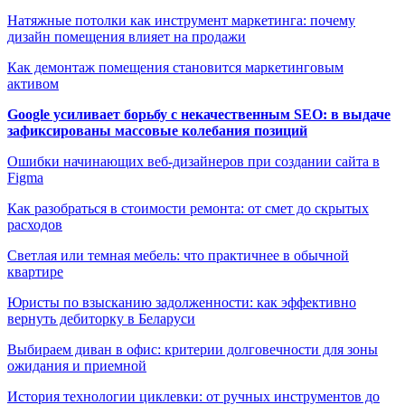
Натяжные потолки как инструмент маркетинга: почему
дизайн помещения влияет на продажи
Как демонтаж помещения становится маркетинговым
активом
Google усиливает борьбу с некачественным SEO: в выдаче
зафиксированы массовые колебания позиций
Ошибки начинающих веб-дизайнеров при создании сайта в
Figma
Как разобраться в стоимости ремонта: от смет до скрытых
расходов
Светлая или темная мебель: что практичнее в обычной
квартире
Юристы по взысканию задолженности: как эффективно
вернуть дебиторку в Беларуси
Выбираем диван в офис: критерии долговечности для зоны
ожидания и приемной
История технологии циклевки: от ручных инструментов до