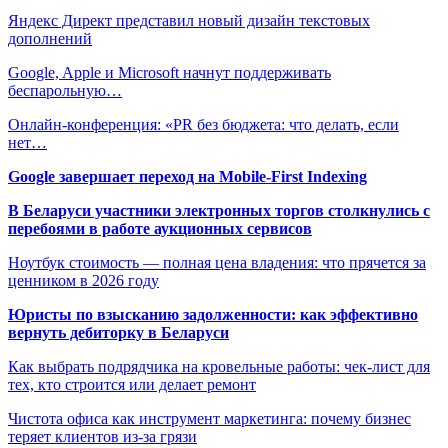
Яндекс Директ представил новый дизайн текстовых
дополнений
Google, Apple и Microsoft начнут поддерживать
беспарольную…
Онлайн-конференция: «PR без бюджета: что делать, если
нет…
Google завершает переход на Mobile-First Indexing
В Беларуси участники электронных торгов столкнулись с
перебоями в работе аукционных сервисов
Ноутбук стоимость — полная цена владения: что прячется за
ценником в 2026 году
Юристы по взысканию задолженности: как эффективно
вернуть дебиторку в Беларуси
Как выбрать подрядчика на кровельные работы: чек-лист для
тех, кто строится или делает ремонт
Чистота офиса как инструмент маркетинга: почему бизнес
теряет клиентов из-за грязи