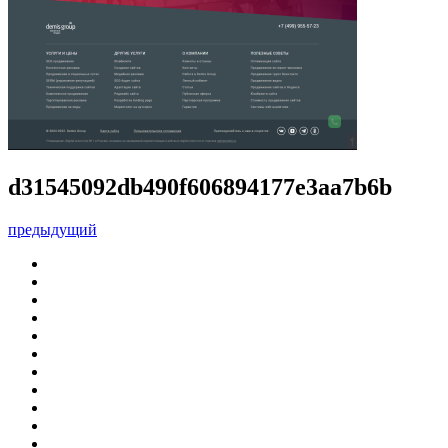
d31545092db490f606894177e3aa7b6b
предыдущий