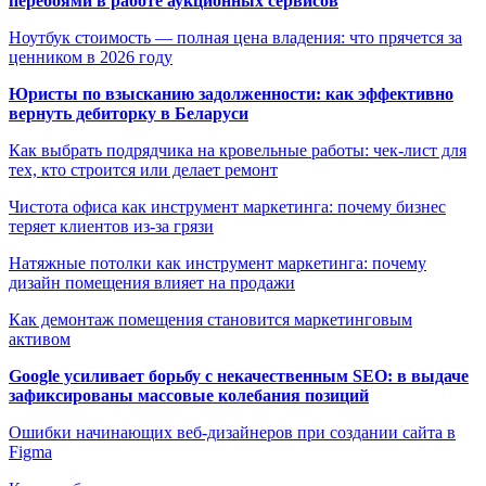
перебоями в работе аукционных сервисов
Ноутбук стоимость — полная цена владения: что прячется за
ценником в 2026 году
Юристы по взысканию задолженности: как эффективно
вернуть дебиторку в Беларуси
Как выбрать подрядчика на кровельные работы: чек-лист для
тех, кто строится или делает ремонт
Чистота офиса как инструмент маркетинга: почему бизнес
теряет клиентов из-за грязи
Натяжные потолки как инструмент маркетинга: почему
дизайн помещения влияет на продажи
Как демонтаж помещения становится маркетинговым
активом
Google усиливает борьбу с некачественным SEO: в выдаче
зафиксированы массовые колебания позиций
Ошибки начинающих веб-дизайнеров при создании сайта в
Figma