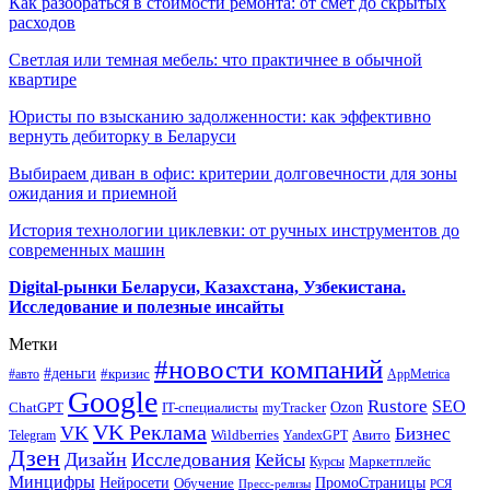
Как разобраться в стоимости ремонта: от смет до скрытых
расходов
Светлая или темная мебель: что практичнее в обычной
квартире
Юристы по взысканию задолженности: как эффективно
вернуть дебиторку в Беларуси
Выбираем диван в офис: критерии долговечности для зоны
ожидания и приемной
История технологии циклевки: от ручных инструментов до
современных машин
Digital-рынки Беларуси, Казахстана, Узбекистана.
Исследование и полезные инсайты
Метки
#новости компаний
#деньги
#кризис
#авто
AppMetrica
Google
Rustore
SEO
myTracker
Ozon
ChatGPT
IT-специалисты
VK Реклама
VK
Бизнес
Авито
Wildberries
Telegram
YandexGPT
Дзен
Дизайн
Исследования
Кейсы
Маркетплейс
Курсы
Минцифры
ПромоСтраницы
Нейросети
Обучение
Пресс-релизы
РСЯ