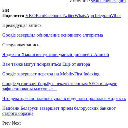
Источник:
searchengines.guru
263
Поделится
VK
OK.ru
Facebook
Twitter
WhatsApp
Telegram
Viber
Предыдущая запись
Google завершил обновление основного алгоритма
Следующая запись
Яндекс и Xiaomi выпустили умный дисплей с Алисой
Вам также могут понравиться
Еще от автора
Google завершает переход на Mobile-First Indexing
Google усиливает борьбу с некачественным SEO: в выдаче
зафиксированы массовые…
Что делать, если планшет упал в воду или пролилась жидкость
Нацбанк Беларуси завершает прием белорусских банкнот
старого образца
Prev
Next