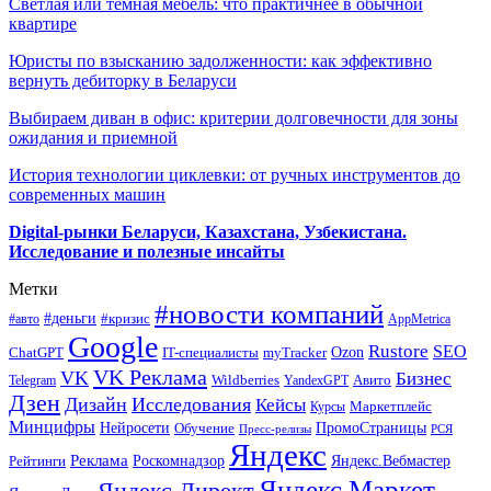
Светлая или темная мебель: что практичнее в обычной
квартире
Юристы по взысканию задолженности: как эффективно
вернуть дебиторку в Беларуси
Выбираем диван в офис: критерии долговечности для зоны
ожидания и приемной
История технологии циклевки: от ручных инструментов до
современных машин
Digital-рынки Беларуси, Казахстана, Узбекистана.
Исследование и полезные инсайты
Метки
#новости компаний
#деньги
#кризис
#авто
AppMetrica
Google
Rustore
SEO
myTracker
Ozon
ChatGPT
IT-специалисты
VK Реклама
VK
Бизнес
Авито
Wildberries
Telegram
YandexGPT
Дзен
Дизайн
Исследования
Кейсы
Маркетплейс
Курсы
Минцифры
ПромоСтраницы
Нейросети
Обучение
Пресс-релизы
РСЯ
Яндекс
Реклама
Роскомнадзор
Яндекс.Вебмастер
Рейтинги
Яндекс.Маркет
Яндекс.Директ