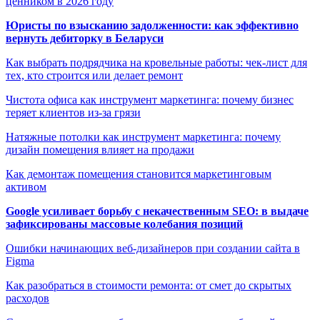
ценником в 2026 году
Юристы по взысканию задолженности: как эффективно
вернуть дебиторку в Беларуси
Как выбрать подрядчика на кровельные работы: чек-лист для
тех, кто строится или делает ремонт
Чистота офиса как инструмент маркетинга: почему бизнес
теряет клиентов из-за грязи
Натяжные потолки как инструмент маркетинга: почему
дизайн помещения влияет на продажи
Как демонтаж помещения становится маркетинговым
активом
Google усиливает борьбу с некачественным SEO: в выдаче
зафиксированы массовые колебания позиций
Ошибки начинающих веб-дизайнеров при создании сайта в
Figma
Как разобраться в стоимости ремонта: от смет до скрытых
расходов