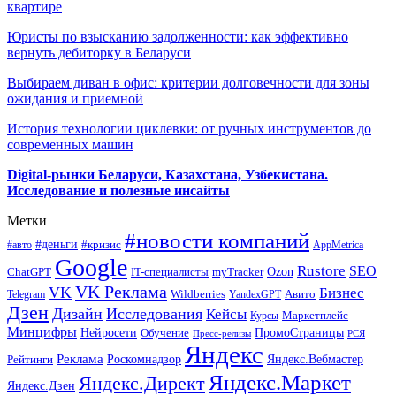
квартире
Юристы по взысканию задолженности: как эффективно
вернуть дебиторку в Беларуси
Выбираем диван в офис: критерии долговечности для зоны
ожидания и приемной
История технологии циклевки: от ручных инструментов до
современных машин
Digital-рынки Беларуси, Казахстана, Узбекистана.
Исследование и полезные инсайты
Метки
#новости компаний
#деньги
#кризис
#авто
AppMetrica
Google
Rustore
SEO
myTracker
Ozon
ChatGPT
IT-специалисты
VK Реклама
VK
Бизнес
Авито
Wildberries
Telegram
YandexGPT
Дзен
Дизайн
Исследования
Кейсы
Маркетплейс
Курсы
Минцифры
ПромоСтраницы
Нейросети
Обучение
Пресс-релизы
РСЯ
Яндекс
Реклама
Роскомнадзор
Яндекс.Вебмастер
Рейтинги
Яндекс.Маркет
Яндекс.Директ
Яндекс.Дзен