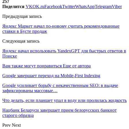
257
Поделится
VK
OK.ru
Facebook
Twitter
WhatsApp
Telegram
Viber
Предыдущая запись
Яндекс Маркет начал по-новому считать рекомендованные
ставки в Бусте продаж
Следующая запись
Яндекс начал использовать YandexGPT для быстрых ответов в
Поиске
Вам также могут понравиться
Еще от автора
Google завершает переход на Mobile-First Indexing
Google усиливает борьбу с некачественным SEO: в выдаче
зафиксированы массовые…
Что делать, если планшет упал в воду или пролилась жидкость
Нацбанк Беларуси завершает прием белорусских банкнот
старого образца
Prev
Next