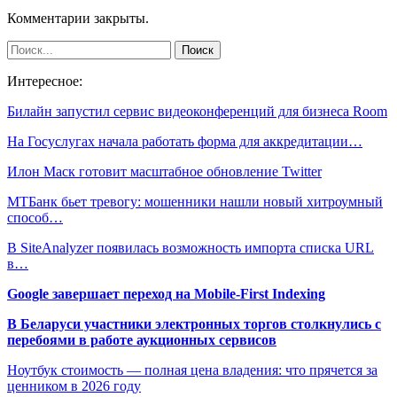
Комментарии закрыты.
Интересное:
Билайн запустил сервис видеоконференций для бизнеса Room
На Госуслугах начала работать форма для аккредитации…
Илон Маск готовит масштабное обновление Twitter
МТБанк бьет тревогу: мошенники нашли новый хитроумный
способ…
В SiteAnalyzer появилась возможность импорта списка URL
в…
Google завершает переход на Mobile-First Indexing
В Беларуси участники электронных торгов столкнулись с
перебоями в работе аукционных сервисов
Ноутбук стоимость — полная цена владения: что прячется за
ценником в 2026 году