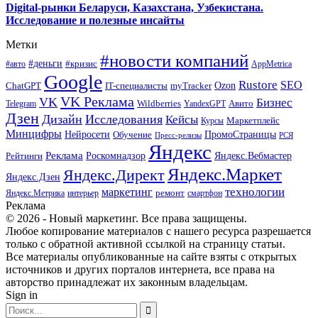
Digital-рынки Беларуси, Казахстана, Узбекистана.
Исследование и полезные инсайты
Метки
#новости компаний
#деньги
#кризис
#авто
AppMetrica
Google
Rustore
SEO
myTracker
Ozon
ChatGPT
IT-специалисты
VK Реклама
VK
Бизнес
Авито
Wildberries
Telegram
YandexGPT
Дзен
Дизайн
Исследования
Кейсы
Маркетплейс
Курсы
Минцифры
ПромоСтраницы
Нейросети
Обучение
Пресс-релизы
РСЯ
Яндекс
Реклама
Роскомнадзор
Яндекс.Вебмастер
Рейтинги
Яндекс.Маркет
Яндекс.Директ
Яндекс.Дзен
маркетинг
технологии
ремонт
Яндекс.Метрика
интерьер
смартфон
Реклама
© 2026 - Новый маркетинг. Все права защищены.
Любое копирование материалов с нашего ресурса разрешается
только с обратной активной ссылкой на страницу статьи.
Все материалы опубликованные на сайте взяты с открытых
источников и других порталов интернета, все права на
авторство принадлежат их законным владельцам.
Sign in