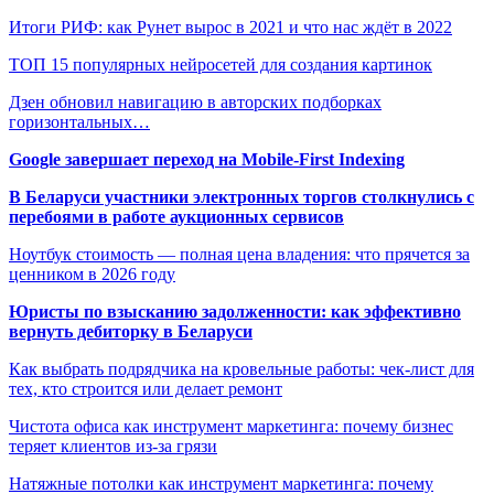
Итоги РИФ: как Рунет вырос в 2021 и что нас ждёт в 2022
ТОП 15 популярных нейросетей для создания картинок
Дзен обновил навигацию в авторских подборках
горизонтальных…
Google завершает переход на Mobile-First Indexing
В Беларуси участники электронных торгов столкнулись с
перебоями в работе аукционных сервисов
Ноутбук стоимость — полная цена владения: что прячется за
ценником в 2026 году
Юристы по взысканию задолженности: как эффективно
вернуть дебиторку в Беларуси
Как выбрать подрядчика на кровельные работы: чек-лист для
тех, кто строится или делает ремонт
Чистота офиса как инструмент маркетинга: почему бизнес
теряет клиентов из-за грязи
Натяжные потолки как инструмент маркетинга: почему