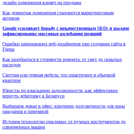
дизайн помещения влияет на продажи
Как демонтаж помещения становится маркетинговым
активом
Google усиливает борьбу с некачественным SEO: в выдаче
зафиксированы массовые колебания позиций
Ошибки начинающих веб-дизайнеров при создании сайта в
Figma
Как разобраться в стоимости ремонта: от смет до скрытых
расходов
Светлая или темная мебель: что практичнее в обычной
квартире
Юристы по взысканию задолженности: как эффективно
вернуть дебиторку в Беларуси
Выбираем диван в офис: критерии долговечности для зоны
ожидания и приемной
История технологии циклевки: от ручных инструментов до
современных машин