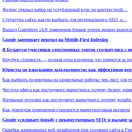
Яндекс открыл набор на углубленный курс по контекстной…
Структура сайта: какую выбрать для регионального SEO, а…
Вышел Gutenberg 14.9: изменения блоков теперь можно вынос
Google завершает переход на Mobile-First Indexing
В Беларуси участники электронных торгов столкнулись с п
Ноутбук стоимость — полная цена владения: что прячется за ц
Юристы по взысканию задолженности: как эффективно верн
Как выбрать подрядчика на кровельные работы: чек-лист для те
Чистота офиса как инструмент маркетинга: почему бизнес теряе
Натяжные потолки как инструмент маркетинга: почему дизайн
Как демонтаж помещения становится маркетинговым активом
Google усиливает борьбу с некачественным SEO: в выдаче 
Ошибки начинающих веб-дизайнеров при создании сайта в Fi