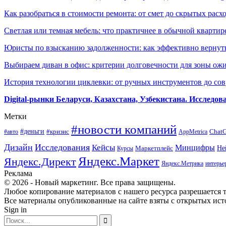
Как разобраться в стоимости ремонта: от смет до скрытых расх
Светлая или темная мебель: что практичнее в обычной квартир
Юристы по взысканию задолженности: как эффективно вернуть
Выбираем диван в офис: критерии долговечности для зоны ож
История технологии циклевки: от ручных инструментов до с
Digital-рынки Беларуси, Казахстана, Узбекистана. Исследо
Метки
#новости компаний
#деньги
#кризис
Chat
#авто
AppMetrica
Дизайн
Исследования
Кейсы
Минцифры
Маркетплейс
Не
Курсы
Яндекс.Маркет
Яндекс.Директ
Яндекс.Метрика
интерье
Реклама
© 2026 - Новый маркетинг. Все права защищены.
Любое копирование материалов с нашего ресурса разрешается т
Все материалы опубликованные на сайте взяты с открытых исто
Sign in