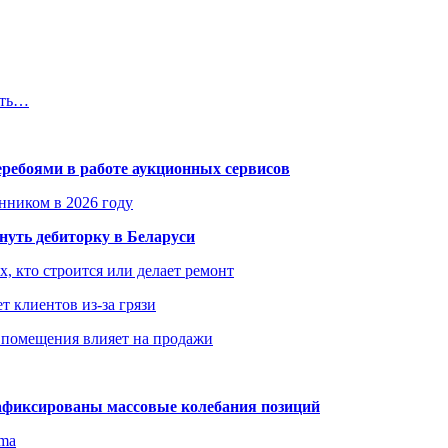
ить…
еребоями в работе аукционных сервисов
енником в 2026 году
уть дебиторку в Беларуси
х, кто строится или делает ремонт
т клиентов из-за грязи
 помещения влияет на продажи
зафиксированы массовые колебания позиций
gma