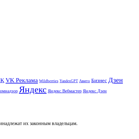
Дзен
VK Реклама
VK
Бизнес
Авито
Wildberries
YandexGPT
Яндекс
комнадзор
Яндекс.Вебмастер
Яндекс.Дзен
ринадлежат их законным владельцам.