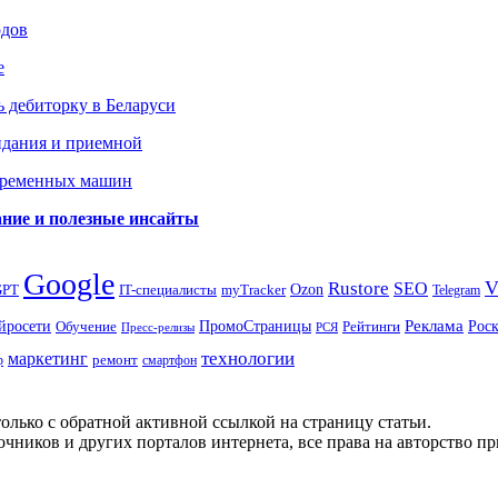
одов
е
 дебиторку в Беларуси
идания и приемной
овременных машин
вание и полезные инсайты
Google
Rustore
SEO
myTracker
Ozon
GPT
IT-специалисты
Telegram
ПромоСтраницы
Реклама
Рос
йросети
Обучение
Рейтинги
Пресс-релизы
РСЯ
маркетинг
технологии
ремонт
р
смартфон
олько с обратной активной ссылкой на страницу статьи.
чников и других порталов интернета, все права на авторство п