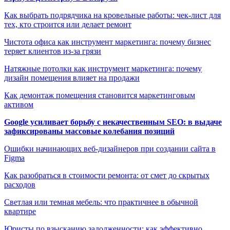
Как выбрать подрядчика на кровельные работы: чек-лист для
тех, кто строится или делает ремонт
Чистота офиса как инструмент маркетинга: почему бизнес
теряет клиентов из-за грязи
Натяжные потолки как инструмент маркетинга: почему
дизайн помещения влияет на продажи
Как демонтаж помещения становится маркетинговым
активом
Google усиливает борьбу с некачественным SEO: в выдаче
зафиксированы массовые колебания позиций
Ошибки начинающих веб-дизайнеров при создании сайта в
Figma
Как разобраться в стоимости ремонта: от смет до скрытых
расходов
Светлая или темная мебель: что практичнее в обычной
квартире
Юристы по взысканию задолженности: как эффективно