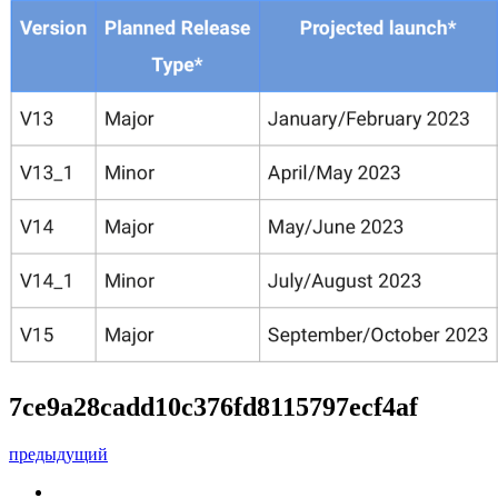
7ce9a28cadd10c376fd8115797ecf4af
предыдущий