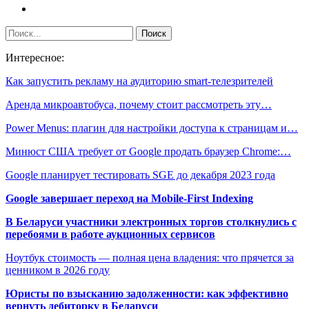
Интересное:
Как запустить рекламу на аудиторию smart-телезрителей
Аренда микроавтобуса, почему стоит рассмотреть эту…
Power Menus: плагин для настройки доступа к страницам и…
Минюст США требует от Google продать браузер Chrome:…
Google планирует тестировать SGE до декабря 2023 года
Google завершает переход на Mobile-First Indexing
В Беларуси участники электронных торгов столкнулись с
перебоями в работе аукционных сервисов
Ноутбук стоимость — полная цена владения: что прячется за
ценником в 2026 году
Юристы по взысканию задолженности: как эффективно
вернуть дебиторку в Беларуси