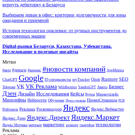
вернуть дебиторку в Беларуси
Выбираем диван в офис: критерии долговечности для зоны
ожидания и приемной
История технологии циклевки: от ручных инструментов до
современных машин
Digital-рынки Беларуси, Казахстана, Узбекистана.
Исследование и полезные инсайты
Метки
#новости компаний
#деньги
#кризис
#авто
AppMetrica
Google
Rustore
SEO
myTracker
Ozon
ChatGPT
IT-специалисты
VK Реклама
VK
Бизнес
Авито
Wildberries
Telegram
YandexGPT
Дзен
Дизайн
Исследования
Кейсы
Маркетплейс
Курсы
Минцифры
ПромоСтраницы
Нейросети
Обучение
Пресс-релизы
РСЯ
Яндекс
Реклама
Роскомнадзор
Яндекс.Вебмастер
Рейтинги
Яндекс.Маркет
Яндекс.Директ
Яндекс.Дзен
маркетинг
технологии
ремонт
Яндекс.Метрика
интерьер
смартфон
Реклама