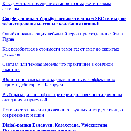
Как демонтаж помещения становится маркетинговым
активом
Google усиливает борьбу с некачественным SEO: в выдаче
зафиксированы массовые колебания позиций
Ошибки начинающих веб-дизайнеров при создании сайта в
Figma
Как разобраться в стоимости ремонта: от смет до скрытых
расходов
Светлая или темная мебель: что практичнее в обычной
квартире
Юристы по взысканию задолженности: как эффективно
вернуть дебиторку в Беларуси
Выбираем диван в офис: критерии долговечности для зоны
ожидания и приемной
История технологии циклевки: от ручных инструментов до
современных машин
Digital-рынки Беларуси, Казахстана, Узбекистана.
Исследование и полезные инсайты