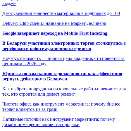
выдаче
Дзен увеличил количество материалов в подборках до 100
Delivery Club сменил название на Маркет Деливери
Google завершает переход на Mobile-First Indexing
В Беларуси участники электронных торгов столкнулись с
перебоями в работе аукционных сервисов
Ноутбук стоимость — полная цена владения: что прячется за
ценником в 2026 году
Юристы по взысканию задолженности: как эффективно
вернуть дебиторку в Беларуси
Как выбрать подрядчика на кровельные работы: чек-лист для
тех, кто строится или делает ремонт
Чистота офиса как инструмент маркетинга: почему бизнес
теряет клиентов из-за грязи
Натяжные потолки как инструмент маркетинга: почему
дизайн помещения влияет на продажи