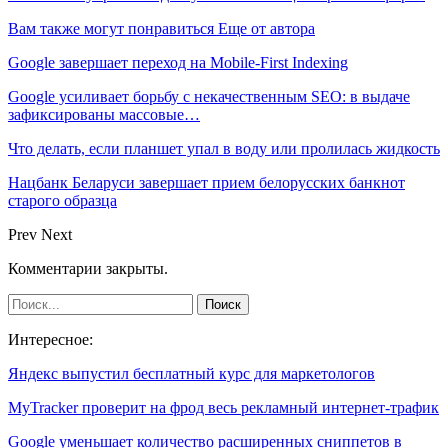
Вам также могут понравиться
Еще от автора
Google завершает переход на Mobile-First Indexing
Google усиливает борьбу с некачественным SEO: в выдаче
зафиксированы массовые…
Что делать, если планшет упал в воду или пролилась жидкость
Нацбанк Беларуси завершает прием белорусских банкнот
старого образца
Prev
Next
Комментарии закрыты.
Интересное:
Яндекс выпустил бесплатный курс для маркетологов
MyTracker проверит на фрод весь рекламный интернет-трафик
Google уменьшает количество расширенных сниппетов в