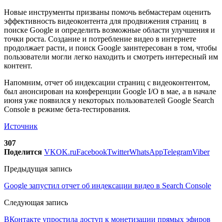
Новые инструменты призваны помочь вебмастерам оценить
эффективность видеоконтента для продвижения страниц в
поиске Google и определить возможные области улучшения и
точки роста. Создание и потребление видео в интернете
продолжает расти, и поиск Google заинтересован в том, чтобы
пользователи могли легко находить и смотреть интересный им
контент.
Напомним, отчет об индексации страниц с видеоконтентом,
был анонсирован на конференции Google I/O в мае, а в начале
июня уже появился у некоторых пользователей Google Search
Console в режиме бета-тестирования.
Источник
307
Поделится
VK
OK.ru
Facebook
Twitter
WhatsApp
Telegram
Viber
Предыдущая запись
Google запустил отчет об индексации видео в Search Console
Следующая запись
ВКонтакте упростила доступ к монетизации прямых эфиров