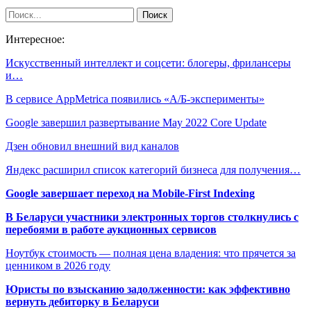
Интересное:
Искусственный интеллект и соцсети: блогеры, фрилансеры
и…
В сервисе AppMetrica появились «А/Б-эксперименты»
Google завершил развертывание May 2022 Core Update
Дзен обновил внешний вид каналов
Яндекс расширил список категорий бизнеса для получения…
Google завершает переход на Mobile-First Indexing
В Беларуси участники электронных торгов столкнулись с
перебоями в работе аукционных сервисов
Ноутбук стоимость — полная цена владения: что прячется за
ценником в 2026 году
Юристы по взысканию задолженности: как эффективно
вернуть дебиторку в Беларуси