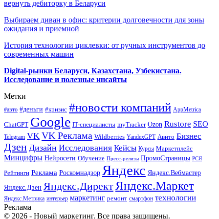
вернуть дебиторку в Беларуси
Выбираем диван в офис: критерии долговечности для зоны
ожидания и приемной
История технологии циклевки: от ручных инструментов до
современных машин
Digital-рынки Беларуси, Казахстана, Узбекистана.
Исследование и полезные инсайты
Метки
#новости компаний
#деньги
#кризис
#авто
AppMetrica
Google
Rustore
SEO
myTracker
Ozon
ChatGPT
IT-специалисты
VK Реклама
VK
Бизнес
Авито
Wildberries
Telegram
YandexGPT
Дзен
Дизайн
Исследования
Кейсы
Маркетплейс
Курсы
Минцифры
ПромоСтраницы
Нейросети
Обучение
Пресс-релизы
РСЯ
Яндекс
Реклама
Роскомнадзор
Яндекс.Вебмастер
Рейтинги
Яндекс.Маркет
Яндекс.Директ
Яндекс.Дзен
маркетинг
технологии
ремонт
Яндекс.Метрика
интерьер
смартфон
Реклама
© 2026 - Новый маркетинг. Все права защищены.