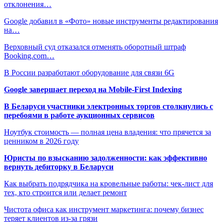
отклонения…
Google добавил в «Фото» новые инструменты редактирования
на…
Верховный суд отказался отменять оборотный штраф
Booking.com…
В России разработают оборудование для связи 6G
Google завершает переход на Mobile-First Indexing
В Беларуси участники электронных торгов столкнулись с
перебоями в работе аукционных сервисов
Ноутбук стоимость — полная цена владения: что прячется за
ценником в 2026 году
Юристы по взысканию задолженности: как эффективно
вернуть дебиторку в Беларуси
Как выбрать подрядчика на кровельные работы: чек-лист для
тех, кто строится или делает ремонт
Чистота офиса как инструмент маркетинга: почему бизнес
теряет клиентов из-за грязи