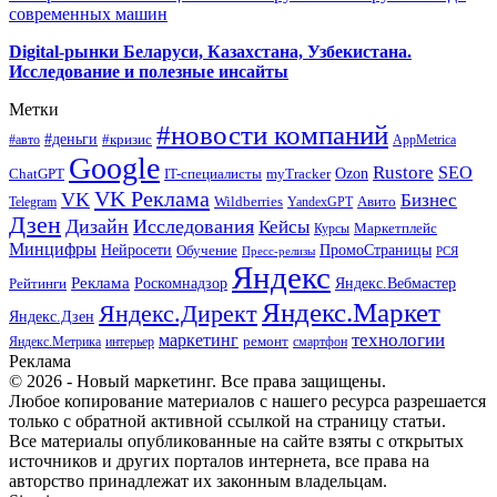
современных машин
Digital-рынки Беларуси, Казахстана, Узбекистана.
Исследование и полезные инсайты
Метки
#новости компаний
#деньги
#кризис
#авто
AppMetrica
Google
Rustore
SEO
myTracker
Ozon
ChatGPT
IT-специалисты
VK Реклама
VK
Бизнес
Авито
Wildberries
Telegram
YandexGPT
Дзен
Дизайн
Исследования
Кейсы
Маркетплейс
Курсы
Минцифры
ПромоСтраницы
Нейросети
Обучение
Пресс-релизы
РСЯ
Яндекс
Реклама
Роскомнадзор
Яндекс.Вебмастер
Рейтинги
Яндекс.Маркет
Яндекс.Директ
Яндекс.Дзен
маркетинг
технологии
ремонт
Яндекс.Метрика
интерьер
смартфон
Реклама
© 2026 - Новый маркетинг. Все права защищены.
Любое копирование материалов с нашего ресурса разрешается
только с обратной активной ссылкой на страницу статьи.
Все материалы опубликованные на сайте взяты с открытых
источников и других порталов интернета, все права на
авторство принадлежат их законным владельцам.