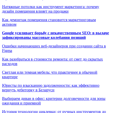
Натяжные потолки как инструмент маркетинга: почему
дизайн помещения влияет на продажи
Как демонтаж помещения становится маркетинговым
активом
Google усиливает борьбу с некачественным SEO: в выдаче
зафиксированы массовые колебания позиций
Ошибки начинающих веб-дизайнеров при создании сайта в
Figma
Как разобраться в стоимости ремонта: от смет до скрытых
расходов
Светлая или темная мебель: что практичнее в обычной
квартире
Юристы по взысканию задолженности: как эффективно
вернуть дебиторку в Беларуси
Выбираем диван в офис: критерии долговечности для зоны
ожидания и приемной
История технологии циклевки: от ручных инструментов до