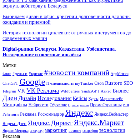
Юристы по взысканию задолженности: как эффективно
вернуть дебиторку в Беларуси
Выбираем диван в офис: критерии долговечности для зоны
ожидания и приемной
История технологии циклевки: от ручных инструментов до
современных машин
Digital-рынки Беларуси, Казахстана, Узбекистана.
Исследование и полезные инсайты
Метки
#новости компаний
#деньги
#кризис
#авто
AppMetrica
Google
Rustore
SEO
myTracker
Ozon
ChatGPT
IT-специалисты
VK Реклама
VK
Бизнес
Авито
Wildberries
Telegram
YandexGPT
Дзен
Дизайн
Исследования
Кейсы
Маркетплейс
Курсы
Минцифры
ПромоСтраницы
Нейросети
Обучение
Пресс-релизы
РСЯ
Яндекс
Реклама
Роскомнадзор
Яндекс.Вебмастер
Рейтинги
Яндекс.Маркет
Яндекс.Директ
Яндекс.Дзен
маркетинг
технологии
ремонт
Яндекс.Метрика
интерьер
смартфон
Реклама