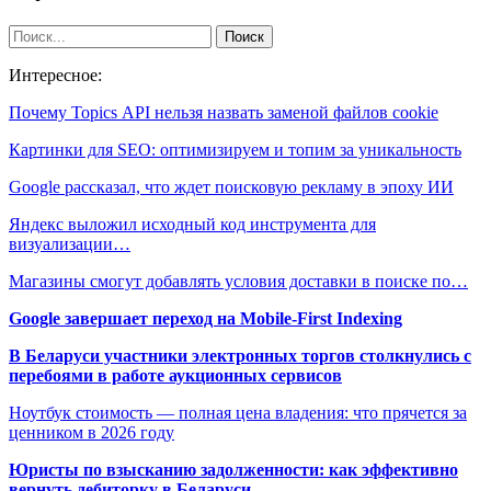
Интересное:
Почему Topics API нельзя назвать заменой файлов cookie
Картинки для SEO: оптимизируем и топим за уникальность
Google рассказал, что ждет поисковую рекламу в эпоху ИИ
Яндекс выложил исходный код инструмента для
визуализации…
Магазины смогут добавлять условия доставки в поиске по…
Google завершает переход на Mobile-First Indexing
В Беларуси участники электронных торгов столкнулись с
перебоями в работе аукционных сервисов
Ноутбук стоимость — полная цена владения: что прячется за
ценником в 2026 году
Юристы по взысканию задолженности: как эффективно
вернуть дебиторку в Беларуси