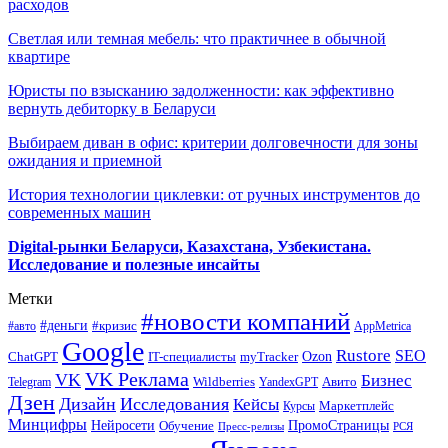
расходов
Светлая или темная мебель: что практичнее в обычной
квартире
Юристы по взысканию задолженности: как эффективно
вернуть дебиторку в Беларуси
Выбираем диван в офис: критерии долговечности для зоны
ожидания и приемной
История технологии циклевки: от ручных инструментов до
современных машин
Digital-рынки Беларуси, Казахстана, Узбекистана.
Исследование и полезные инсайты
Метки
#новости компаний
#деньги
#кризис
#авто
AppMetrica
Google
Rustore
SEO
myTracker
Ozon
ChatGPT
IT-специалисты
VK Реклама
VK
Бизнес
Авито
Wildberries
Telegram
YandexGPT
Дзен
Дизайн
Исследования
Кейсы
Маркетплейс
Курсы
Минцифры
ПромоСтраницы
Нейросети
Обучение
Пресс-релизы
РСЯ