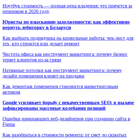
Ноутбук стоимость — полная цена владения: что прячется за
ценником в 2026 году
Юристы по взысканию задолженности: как эффективно
вернуть дебиторку в Беларуси
Как выбрать подрядчика на кровельные работы: чек-лист для
тех, кто строится или делает ремонт
Чистота офиса как инструмент маркетинга: почему бизнес
теряет клиентов из-за грязи
Натяжные потолки как инструмент маркетинга: почему
дизайн помещения влияет на продажи
Как демонтаж помещения становится маркетинговым
активом
Google усиливает борьбу с некачественным SEO: в выдаче
зафиксированы массовые колебания позиций
Ошибки начинающих веб-дизайнеров при создании сайта в
Figma
Как разобраться в стоимости ремонта: от смет до скрытых