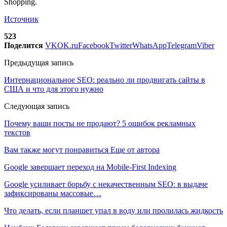
Shopping.
Источник
523
Поделится
VK
OK.ru
Facebook
Twitter
WhatsApp
Telegram
Viber
Предыдущая запись
Интернациональное SEO: реально ли продвигать сайты в
США и что для этого нужно
Следующая запись
Почему ваши посты не продают? 5 ошибок рекламных
текстов
Вам также могут понравиться
Еще от автора
Google завершает переход на Mobile-First Indexing
Google усиливает борьбу с некачественным SEO: в выдаче
зафиксированы массовые…
Что делать, если планшет упал в воду или пролилась жидкость