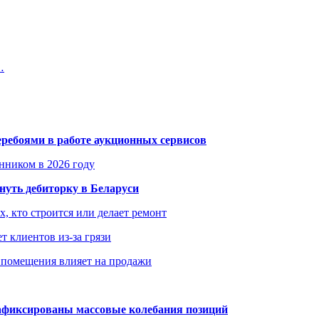
…
еребоями в работе аукционных сервисов
енником в 2026 году
уть дебиторку в Беларуси
х, кто строится или делает ремонт
т клиентов из-за грязи
 помещения влияет на продажи
зафиксированы массовые колебания позиций