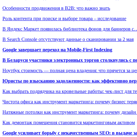
Особенности продвижения в B2B: что важно знать
Роль контента при поиске и выборе товара – исследование
В Яндекс Маркет появилась библиотека фонов для баннеров с
В Search Console отсутствуют данные о сканировании за 2 мая
Google завершает переход на Mobile-First Indexing
В Беларуси участники электронных торгов столкнулись с п
Ноутбук стоимость — полная цена владения: что прячется за ц
Юристы по взысканию задолженности: как эффективно верн
Как выбрать подрядчика на кровельные работы: чек-лист для те
Чистота офиса как инструмент маркетинга: почему бизнес теряе
Натяжные потолки как инструмент маркетинга: почему дизайн
Как демонтаж помещения становится маркетинговым активом
Google усиливает борьбу с некачественным SEO: в выдаче 