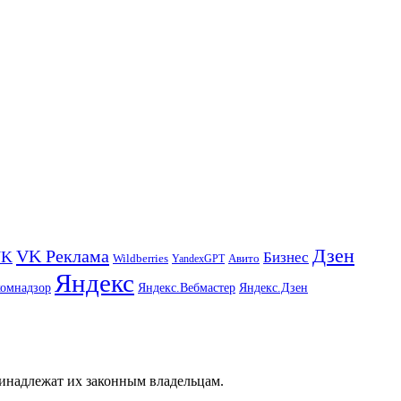
Дзен
VK Реклама
VK
Бизнес
Авито
Wildberries
YandexGPT
Яндекс
комнадзор
Яндекс.Вебмастер
Яндекс.Дзен
ринадлежат их законным владельцам.