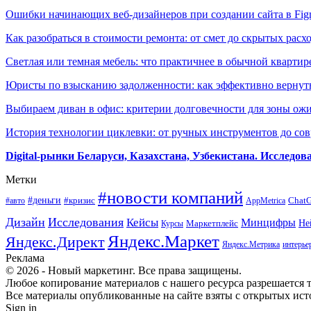
Ошибки начинающих веб-дизайнеров при создании сайта в Fi
Как разобраться в стоимости ремонта: от смет до скрытых расх
Светлая или темная мебель: что практичнее в обычной квартир
Юристы по взысканию задолженности: как эффективно вернуть
Выбираем диван в офис: критерии долговечности для зоны ож
История технологии циклевки: от ручных инструментов до с
Digital-рынки Беларуси, Казахстана, Узбекистана. Исследо
Метки
#новости компаний
#деньги
#кризис
Chat
#авто
AppMetrica
Дизайн
Исследования
Кейсы
Минцифры
Маркетплейс
Не
Курсы
Яндекс.Маркет
Яндекс.Директ
Яндекс.Метрика
интерье
Реклама
© 2026 - Новый маркетинг. Все права защищены.
Любое копирование материалов с нашего ресурса разрешается т
Все материалы опубликованные на сайте взяты с открытых исто
Sign in