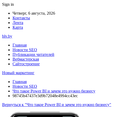
Sign in
Четверг, 6 августа, 2026
Контакты
Лента
Карта
blv.by
Главная
Новости SEO
Публикации читателей
Вебмастерская
Сайтостроение
Новый маркетинг
Главная
Новости SEO
Что такое Power BI и зачем это нужно бизнесу
98745b47437e3d9b72048e4994cc43ec
Вернуться к "Что такое Power BI и зачем это нужно бизнесу"