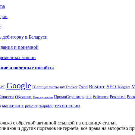
gma
одов
е
 дебиторку в Беларуси
идания и приемной
овременных машин
вание и полезные инсайты
Google
Rustore
SEO
myTracker
Ozon
GPT
IT-специалисты
Telegram
ПромоСтраницы
Реклама
Рос
йросети
Обучение
Рейтинги
Пресс-релизы
РСЯ
маркетинг
технологии
ремонт
р
смартфон
олько с обратной активной ссылкой на страницу статьи.
чников и других порталов интернета, все права на авторство п