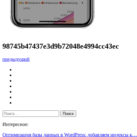
98745b47437e3d9b72048e4994cc43ec
предыдущий
Интересное:
Оптимизация базы данных в WordPress: добавляем индексы к…