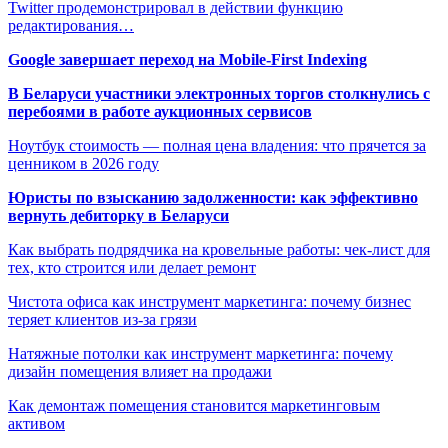
Twitter продемонстрировал в действии функцию
редактирования…
Google завершает переход на Mobile-First Indexing
В Беларуси участники электронных торгов столкнулись с
перебоями в работе аукционных сервисов
Ноутбук стоимость — полная цена владения: что прячется за
ценником в 2026 году
Юристы по взысканию задолженности: как эффективно
вернуть дебиторку в Беларуси
Как выбрать подрядчика на кровельные работы: чек-лист для
тех, кто строится или делает ремонт
Чистота офиса как инструмент маркетинга: почему бизнес
теряет клиентов из-за грязи
Натяжные потолки как инструмент маркетинга: почему
дизайн помещения влияет на продажи
Как демонтаж помещения становится маркетинговым
активом