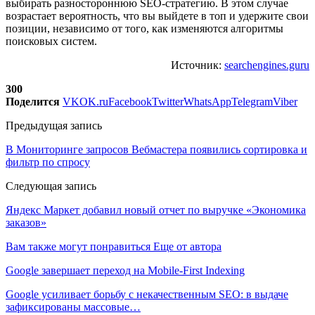
выбирать разностороннюю SEO-стратегию. В этом случае
возрастает вероятность, что вы выйдете в топ и удержите свои
позиции, независимо от того, как изменяются алгоритмы
поисковых систем.
Источник:
searchengines.guru
300
Поделится
VK
OK.ru
Facebook
Twitter
WhatsApp
Telegram
Viber
Предыдущая запись
В Мониторинге запросов Вебмастера появились сортировка и
фильтр по спросу
Следующая запись
Яндекс Маркет добавил новый отчет по выручке «Экономика
заказов»
Вам также могут понравиться
Еще от автора
Google завершает переход на Mobile-First Indexing
Google усиливает борьбу с некачественным SEO: в выдаче
зафиксированы массовые…