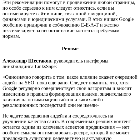
Эти рекомендации помогут в продвижении любой страницы,
но особо серьезно к ним следует отнестись, если вы
оптимизируете сайт в нише, связанной с медициной,
финансами и юридическими услугами. В этих нишах Google
особенно придирчив к соблюдению E-E-A-T и жестко
пессимизирует за несоответствие контента требуемым
нормам.
Резюме
Александр Шестаков,
руководитель платформы
линкбилдинга LinksSape:
«Однозначно говорить о том, какое влияние окажет очередной
апдейт на SEO, пока еще рано. Следует помнить, что, хотя
Google регулярно совершенствует свои алгоритмы и вносит
изменения в правила формирования выдачи, значительного
влияния на оптимизацию сайтов и каких-либо
революционных последствий они не имели».
Не ждите завершения апдейта и сосредоточьтесь на
улучшении качества сайта. В современных реалиях контент
остается одним из ключевых аспектов продвижения — нет
особого смысла оптимизировать ресурс, который не может
предложить аудитории релевантную и актуальную