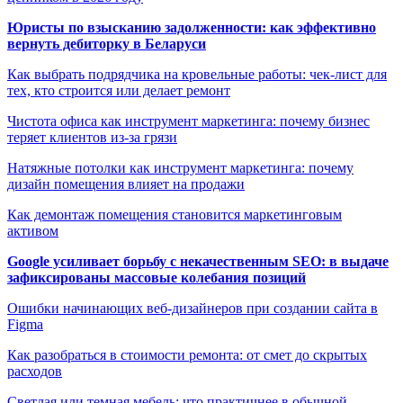
Юристы по взысканию задолженности: как эффективно
вернуть дебиторку в Беларуси
Как выбрать подрядчика на кровельные работы: чек-лист для
тех, кто строится или делает ремонт
Чистота офиса как инструмент маркетинга: почему бизнес
теряет клиентов из-за грязи
Натяжные потолки как инструмент маркетинга: почему
дизайн помещения влияет на продажи
Как демонтаж помещения становится маркетинговым
активом
Google усиливает борьбу с некачественным SEO: в выдаче
зафиксированы массовые колебания позиций
Ошибки начинающих веб-дизайнеров при создании сайта в
Figma
Как разобраться в стоимости ремонта: от смет до скрытых
расходов
Светлая или темная мебель: что практичнее в обычной