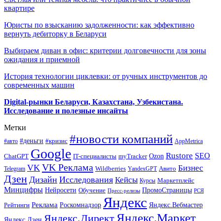
квартире
Юристы по взысканию задолженности: как эффективно
вернуть дебиторку в Беларуси
Выбираем диван в офис: критерии долговечности для зоны
ожидания и приемной
История технологии циклевки: от ручных инструментов до
современных машин
Digital-рынки Беларуси, Казахстана, Узбекистана.
Исследование и полезные инсайты
Метки
#новости компаний
#деньги
#кризис
#авто
AppMetrica
Google
Rustore
SEO
myTracker
Ozon
ChatGPT
IT-специалисты
VK Реклама
VK
Бизнес
Авито
Wildberries
Telegram
YandexGPT
Дзен
Дизайн
Исследования
Кейсы
Маркетплейс
Курсы
Минцифры
ПромоСтраницы
Нейросети
Обучение
Пресс-релизы
РСЯ
Яндекс
Реклама
Роскомнадзор
Яндекс.Вебмастер
Рейтинги
Яндекс.Маркет
Яндекс.Директ
Яндекс.Дзен