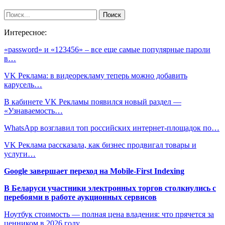
Интересное:
«password» и «123456» – все еще самые популярные пароли
в…
VK Реклама: в видеорекламу теперь можно добавить
карусель…
В кабинете VK Рекламы появился новый раздел —
«Узнаваемость…
WhatsApp возглавил топ российских интернет-площадок по…
VK Реклама рассказала, как бизнес продвигал товары и
услуги…
Google завершает переход на Mobile-First Indexing
В Беларуси участники электронных торгов столкнулись с
перебоями в работе аукционных сервисов
Ноутбук стоимость — полная цена владения: что прячется за
ценником в 2026 году