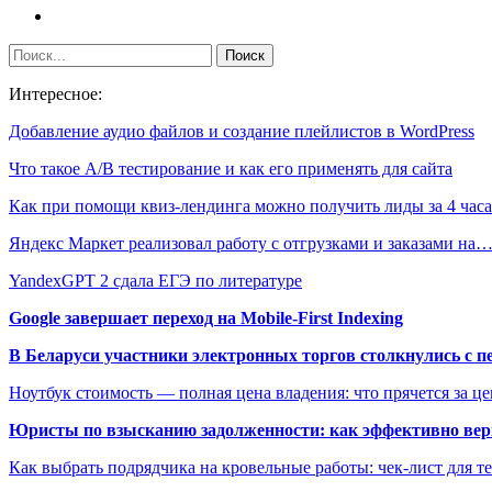
Интересное:
Добавление аудио файлов и создание плейлистов в WordPress
Что такое А/В тестирование и как его применять для сайта
Как при помощи квиз-лендинга можно получить лиды за 4 часа
Яндекс Маркет реализовал работу с отгрузками и заказами на
YandexGPT 2 сдала ЕГЭ по литературе
Google завершает переход на Mobile-First Indexing
В Беларуси участники электронных торгов столкнулись с п
Ноутбук стоимость — полная цена владения: что прячется за ц
Юристы по взысканию задолженности: как эффективно верн
Как выбрать подрядчика на кровельные работы: чек-лист для те