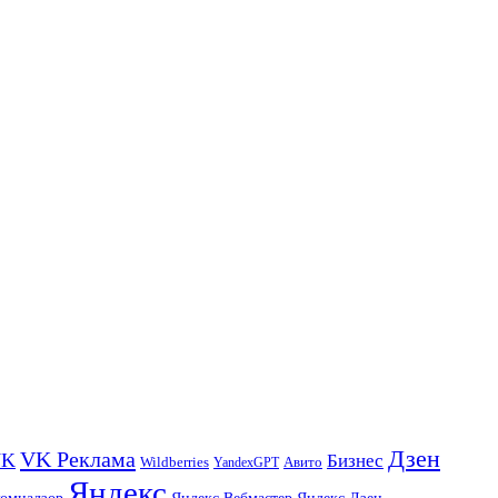
Дзен
VK Реклама
VK
Бизнес
Авито
Wildberries
YandexGPT
Яндекс