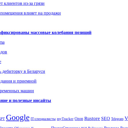
т клиентов из-за грязи
 помещения влияет на продажи
зафиксированы массовые колебания позиций
gma
одов
е
 дебиторку в Беларуси
идания и приемной
овременных машин
вание и полезные инсайты
Google
Rustore
SEO
myTracker
Ozon
GPT
IT-специалисты
Telegram