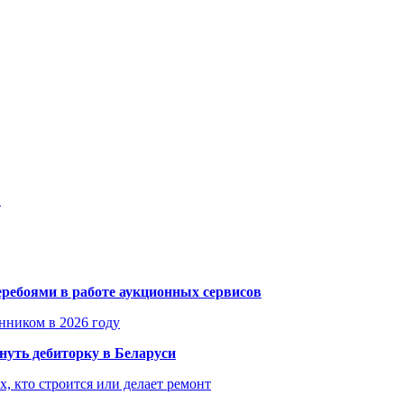
…
еребоями в работе аукционных сервисов
енником в 2026 году
уть дебиторку в Беларуси
х, кто строится или делает ремонт