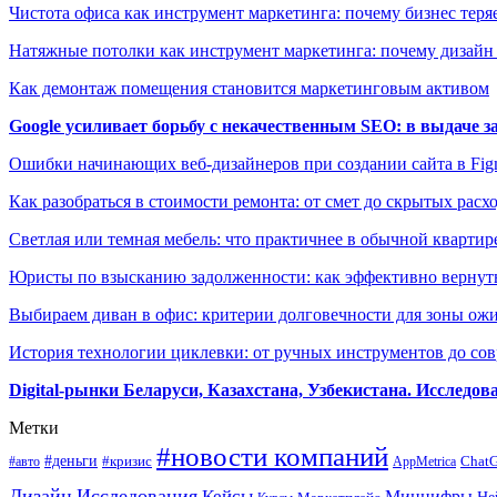
Чистота офиса как инструмент маркетинга: почему бизнес теряе
Натяжные потолки как инструмент маркетинга: почему дизайн
Как демонтаж помещения становится маркетинговым активом
Google усиливает борьбу с некачественным SEO: в выдаче 
Ошибки начинающих веб-дизайнеров при создании сайта в Fi
Как разобраться в стоимости ремонта: от смет до скрытых расх
Светлая или темная мебель: что практичнее в обычной квартир
Юристы по взысканию задолженности: как эффективно вернуть
Выбираем диван в офис: критерии долговечности для зоны ож
История технологии циклевки: от ручных инструментов до с
Digital-рынки Беларуси, Казахстана, Узбекистана. Исследо
Метки
#новости компаний
#деньги
#кризис
Chat
#авто
AppMetrica
Дизайн
Исследования
Кейсы
Минцифры