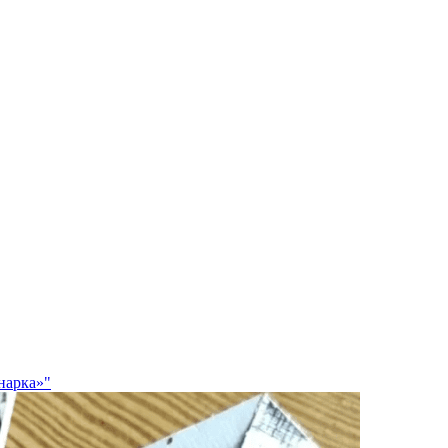
нарка»"