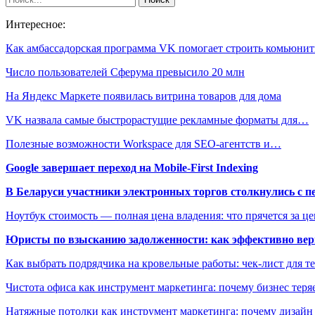
Интересное:
Как амбассадорская программа VK помогает строить комьюн
Число пользователей Сферума превысило 20 млн
На Яндекс Маркете появилась витрина товаров для дома
VK назвала самые быстрорастущие рекламные форматы для…
Полезные возможности Workspace для SEO-агентств и…
Google завершает переход на Mobile-First Indexing
В Беларуси участники электронных торгов столкнулись с п
Ноутбук стоимость — полная цена владения: что прячется за ц
Юристы по взысканию задолженности: как эффективно верн
Как выбрать подрядчика на кровельные работы: чек-лист для те
Чистота офиса как инструмент маркетинга: почему бизнес теряе
Натяжные потолки как инструмент маркетинга: почему дизайн