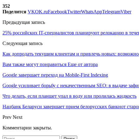
352
Поделится
VK
OK.ru
Facebook
Twitter
WhatsApp
Telegram
Viber
Предыдущая запись
25% российских IT-специалистов планируют релокацию в тече
Следующая запись
Как допродать текущим клиентам и привлечь новых: возможно
Вам также могут понравиться
Еще от автора
Google завершает переход на Mobile-First Indexing
Google усиливает борьбу с некачественным SEO: в выдаче за
Что делать, если планшет упал в воду или пролилась жидкость
Нацбанк Беларуси завершает прием белорусских банкнот старо
Prev
Next
Комментарии закрыты.