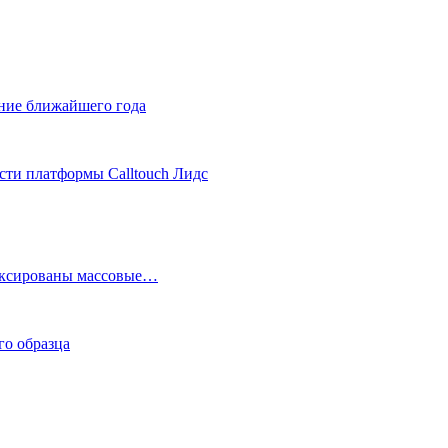
ние ближайшего года
сти платформы Calltouch Лидс
фиксированы массовые…
го образца