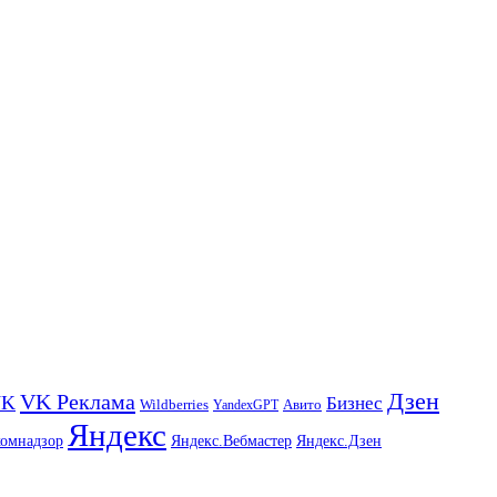
Дзен
VK Реклама
VK
Бизнес
Авито
Wildberries
YandexGPT
Яндекс
комнадзор
Яндекс.Вебмастер
Яндекс.Дзен