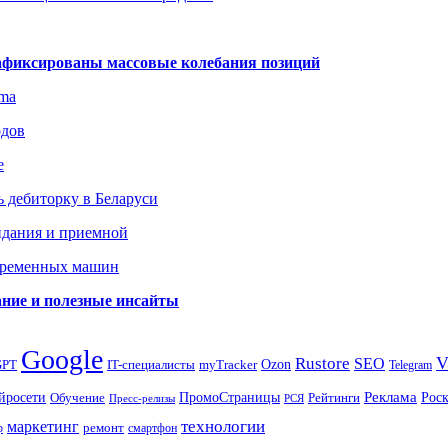
зафиксированы массовые колебания позиций
gma
одов
е
 дебиторку в Беларуси
идания и приемной
овременных машин
вание и полезные инсайты
Google
Rustore
SEO
myTracker
Ozon
GPT
IT-специалисты
Telegram
ПромоСтраницы
Реклама
Рос
йросети
Обучение
Рейтинги
Пресс-релизы
РСЯ
маркетинг
технологии
ремонт
р
смартфон