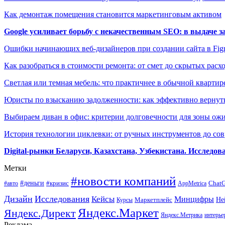
Как демонтаж помещения становится маркетинговым активом
Google усиливает борьбу с некачественным SEO: в выдаче 
Ошибки начинающих веб-дизайнеров при создании сайта в Fi
Как разобраться в стоимости ремонта: от смет до скрытых расх
Светлая или темная мебель: что практичнее в обычной квартир
Юристы по взысканию задолженности: как эффективно вернуть
Выбираем диван в офис: критерии долговечности для зоны ож
История технологии циклевки: от ручных инструментов до с
Digital-рынки Беларуси, Казахстана, Узбекистана. Исследо
Метки
#новости компаний
#деньги
#кризис
Chat
#авто
AppMetrica
Дизайн
Исследования
Кейсы
Минцифры
Маркетплейс
Не
Курсы
Яндекс.Маркет
Яндекс.Директ
Яндекс.Метрика
интерье
Реклама