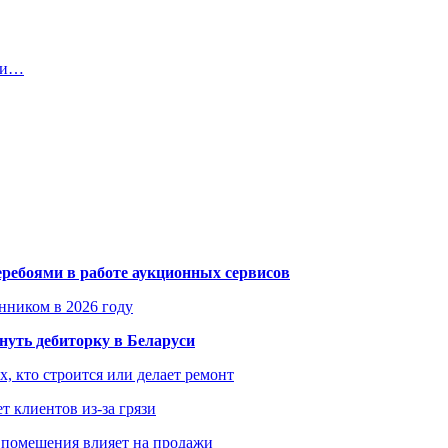
ити…
еребоями в работе аукционных сервисов
енником в 2026 году
уть дебиторку в Беларуси
х, кто строится или делает ремонт
т клиентов из-за грязи
 помещения влияет на продажи